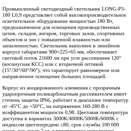
Промышленный светодиодный светильник LONG-P3-
180 L0,9 представляет собой высокопроизводительное
осветительное оборудование мощностью 180 Вт,
предназначенное для освещения производственных
цехов, складов, ангаров, торговых залов, спортивных
объектов и зон с повышенной влажностью или
запыленностью. Светильник выполнен в линейном
корпусе габаритами 900×225×65 мм, обеспечивает
световой поток 21600 лм при угле рассеивания 120°
(косинусная КСС) или с вторичной оптикой
(15°/30°/60°/90°), что гарантирует равномерное или
направленное освещение больших площадей.​
Корпус из анодированного алюминия с прозрачным
ударопрочным поликарбонатным рассеивателем имеет
степень защиты IP66, работает в диапазоне температур
от -45°C до +50°C, на напряжении 160-280 В с
коэффициентом мощности 0,98. Цветовая температура
доступна в вариантах 3000K/4000K/5000K/6000K с
индексом цветопередачи ≥80, срок службы 100 000
часов, вес около 2 кг, климатическое исполнение