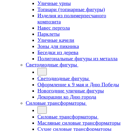
Уличные урны
Топиари (топиарные фигуры)
Изделия из полимерпесчаного
композита
Навес пергола
Парклеты
Уличные качели
Зоны для пикника
Беседки из дерева
Полигональные фигуры из металла
Светодиодные фигуры
Светодиодные фигуры
Оформление к 9 мая и Дню Победы
Новогодние уличные фигуры
Декорации ко Дню города
Силовые трансформаторы
Силовые трансформаторы
Масляные силовые трансформаторы
Сухие силовые трансформаторы