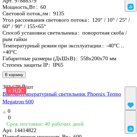
Арт.
97888379
Мощность,Вт
:
60
Световой поток,лм
:
9135
Угол рассеивания светового потока
:
120° / 10° / 25° /
60° / 90° / 155×65°
Способ установки светильника
:
поворотная скоба /
рым гайки
Температурный режим при эксплуатации
:
-40°С ..
+40°C
Габаритные размеры (ДхШхВ)
:
558х200х70 мм
Степень защиты IP
:
IP65
В корзину
303 678 ₽/
шт
с НДС
Высокотемпературный светильник Phoenix Termo
Megatron 600
0
0
Срок поставки: 40 рабочих дней
Арт.
14414822
Потребляемая мощность,Вт
:
600