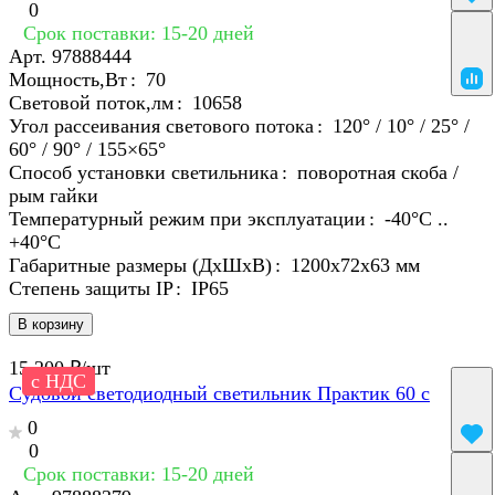
0
Срок поставки: 15-20 дней
Арт.
97888444
Мощность,Вт
:
70
Световой поток,лм
:
10658
Угол рассеивания светового потока
:
120° / 10° / 25° /
60° / 90° / 155×65°
Способ установки светильника
:
поворотная скоба /
рым гайки
Температурный режим при эксплуатации
:
-40°С ..
+40°C
Габаритные размеры (ДхШхВ)
:
1200х72х63 мм
Степень защиты IP
:
IP65
В корзину
15 200 ₽/
шт
с НДС
Судовой светодиодный светильник Практик 60 с
0
0
Срок поставки: 15-20 дней