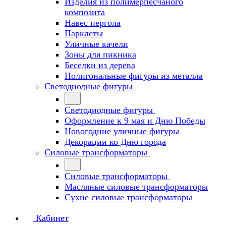
Изделия из полимерпесчаного
композита
Навес пергола
Парклеты
Уличные качели
Зоны для пикника
Беседки из дерева
Полигональные фигуры из металла
Светодиодные фигуры
Светодиодные фигуры
Оформление к 9 мая и Дню Победы
Новогодние уличные фигуры
Декорации ко Дню города
Силовые трансформаторы
Силовые трансформаторы
Масляные силовые трансформаторы
Сухие силовые трансформаторы
Кабинет