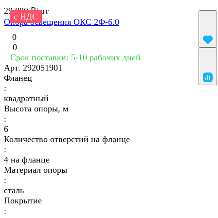
29 800 ₽/
шт
с НДС
Опора освещения ОКС 2Ф-6.0
0
0
Срок поставки: 5-10 рабочих дней
Арт.
292051901
Фланец
:
квадратный
Высота опоры, м
:
6
Количество отверстий на фланце
:
4 на фланце
Материал опоры
:
сталь
Покрытие
: