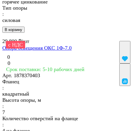
горячее цинкование
Тип опоры
:
силовая
В корзину
29 800 ₽/
шт
с НДС
Опора освещения ОКС 1Ф-7.0
0
0
Срок поставки: 5-10 рабочих дней
Арт.
1878370403
Фланец
:
квадратный
Высота опоры, м
:
7
Количество отверстий на фланце
:
4 на фланце