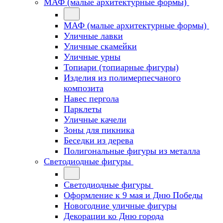
МАФ (малые архитектурные формы)
МАФ (малые архитектурные формы)
Уличные лавки
Уличные скамейки
Уличные урны
Топиари (топиарные фигуры)
Изделия из полимерпесчаного
композита
Навес пергола
Парклеты
Уличные качели
Зоны для пикника
Беседки из дерева
Полигональные фигуры из металла
Светодиодные фигуры
Светодиодные фигуры
Оформление к 9 мая и Дню Победы
Новогодние уличные фигуры
Декорации ко Дню города