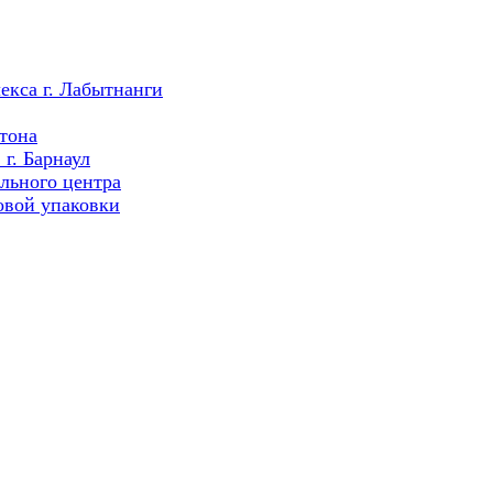
екса г. Лабытнанги
тона
г. Барнаул
льного центра
овой упаковки