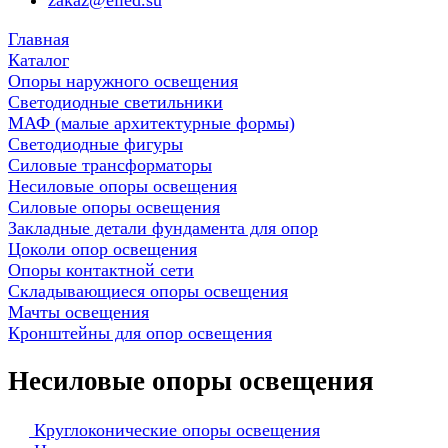
zakaz@elled.su
Главная
Каталог
Опоры наружного освещения
Светодиодные светильники
МАФ (малые архитектурные формы)
Светодиодные фигуры
Силовые трансформаторы
Несиловые опоры освещения
Силовые опоры освещения
Закладные детали фундамента для опор
Цоколи опор освещения
Опоры контактной сети
Cкладывающиеся опоры освещения
Мачты освещения
Кронштейны для опор освещения
Несиловые опоры освещения
Круглоконические опоры освещения