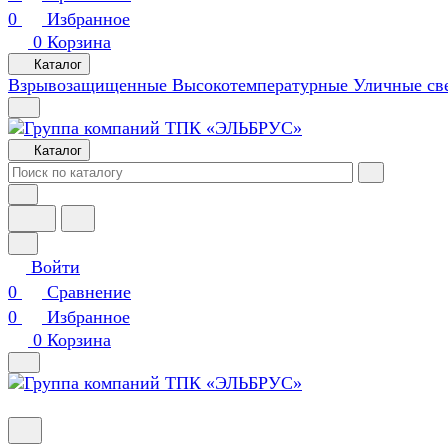
0
Избранное
0
Корзина
Каталог
Взрывозащищенные
Высокотемпературные
Уличные св
Каталог
Войти
0
Сравнение
0
Избранное
0
Корзина