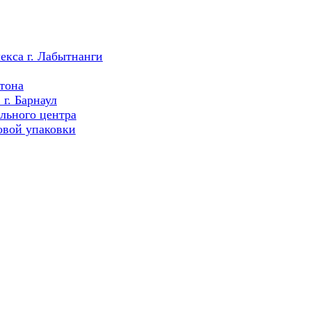
екса г. Лабытнанги
тона
г. Барнаул
льного центра
овой упаковки