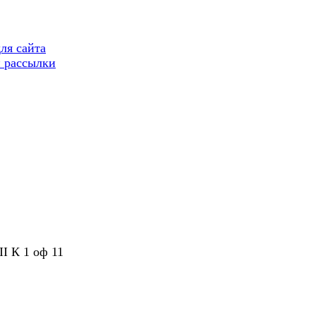
ля сайта
 рассылки
II К 1 оф 11