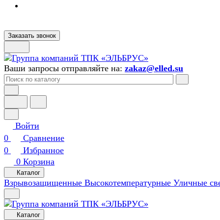
Заказать звонок
Ваши запросы отправляйте на:
zakaz@elled.su
Войти
0
Сравнение
0
Избранное
0
Корзина
Каталог
Взрывозащищенные
Высокотемпературные
Уличные св
Каталог