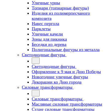
Уличные урны
Топиари (топиарные фигуры)
Изделия из полимерпесчаного
композита
Навес пергола
Парклеты
Уличные качели
Зоны для пикника
Беседки из дерева
Полигональные фигуры из металла
Светодиодные фигуры
Светодиодные фигуры
Оформление к 9 мая и Дню Победы
Новогодние уличные фигуры
Декорации ко Дню города
Силовые трансформаторы
Силовые трансформаторы
Масляные силовые трансформаторы
Сухие силовые трансформаторы