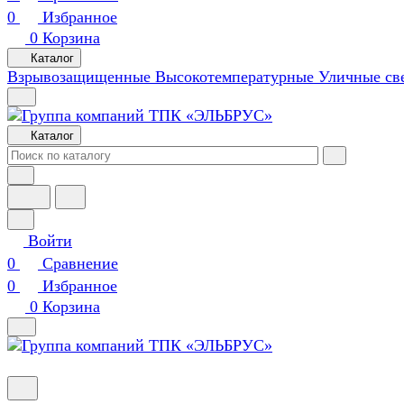
0
Избранное
0
Корзина
Каталог
Взрывозащищенные
Высокотемпературные
Уличные св
Каталог
Войти
0
Сравнение
0
Избранное
0
Корзина