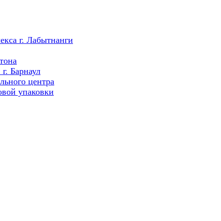
екса г. Лабытнанги
тона
г. Барнаул
льного центра
овой упаковки