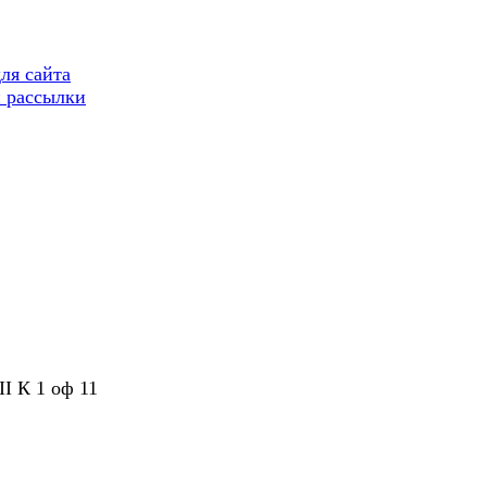
ля сайта
 рассылки
II К 1 оф 11