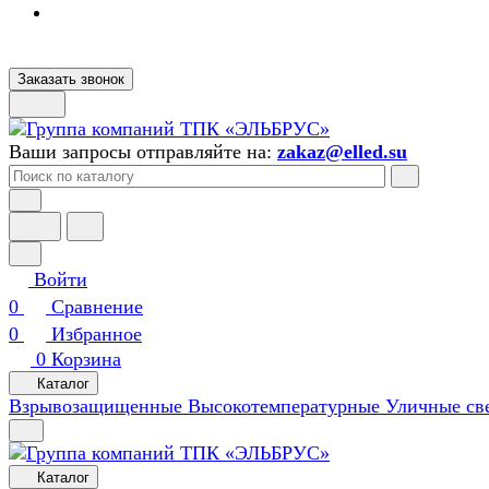
Заказать звонок
Ваши запросы отправляйте на:
zakaz@elled.su
Войти
0
Сравнение
0
Избранное
0
Корзина
Каталог
Взрывозащищенные
Высокотемпературные
Уличные св
Каталог