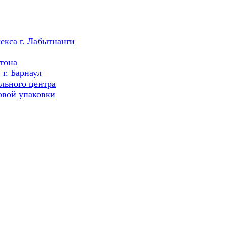
екса г. Лабытнанги
тона
г. Барнаул
льного центра
овой упаковки