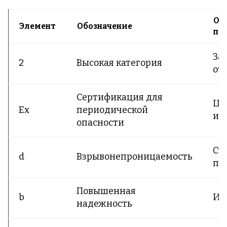
Оп
Элемент
Обозначение
па
За
2
Высокая категория
от
Сертификация для
Ци
Ex
периодической
ис
опасности
Ст
d
Взрывонепроницаемость
па
Повышенная
b
Ис
надежность