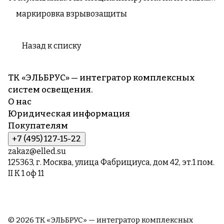
современных LED-светильников для
маркировка взрывозащиты
промышленного, уличного и внутреннего
освещения, гарантируя качество, эффективность и
долгий срок службы нашей продукции.
Назад к списку
ТК «ЭЛЬБРУС» — интегратор комплексных
систем освещения.
О нас
Юридическая информация
Покупателям
+7 (495) 127-15-22
zakaz@elled.su
125363, г. Москва, улица Фабрициуса, дом 42, эт.1 пом.
II К 1 оф 11
© 2026 ТК «ЭЛЬБРУС» — интегратор комплексных