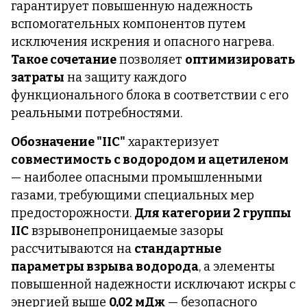
гарантирует повышенную надежность
вспомогательных компонентов путем
исключения искрения и опасного нагрева.
Такое сочетание
позволяет
оптимизировать
затраты
на защиту каждого
функционального блока в соответствии с его
реальными потребностями.
Обозначение "IIC"
характеризует
совместимость с водородом и ацетиленом
— наиболее опасными промышленными
газами, требующими специальных мер
предосторожности.
Для категории 2 группы
IIC
взрывонепроницаемые зазоры
рассчитываются на
стандартные
параметры взрыва водорода
, а элементы
повышенной надежности исключают искры с
энергией выше
0,02 мДж
— безопасного