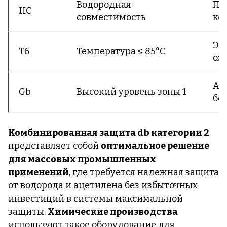
Водородная
Пе
IIC
совместимость
ко
Эф
T6
Температура ≤ 85°C
ох
Ад
Gb
Высокий уровень зоны 1
бе
Комбинированная защита db категории 2
представляет собой
оптимальное решение
для массовых промышленных
применений
, где требуется надежная защита
от водорода и ацетилена без избыточных
инвестиций в системы максимальной
защиты.
Химические производства
используют такое оборудование для