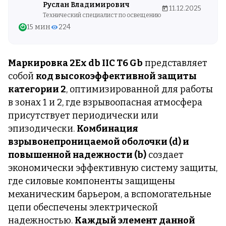
Руслан Владимирович
11.12.2025
Технический специалист по освещению
15 мин
224
⏱
Маркировка 2Ex db IIC T6 Gb
представляет
собой
код высокоэффективной защиты
категории 2
, оптимизированной для работы
в зонах 1 и 2, где взрывоопасная атмосфера
присутствует периодически или
эпизодически.
Комбинация
взрывонепроницаемой оболочки (d) и
повышенной надежности (b)
создает
экономически эффективную систему защиты,
где силовые компоненты защищены
механическим барьером, а вспомогательные
цепи обеспечены электрической
надежностью.
Каждый элемент данной