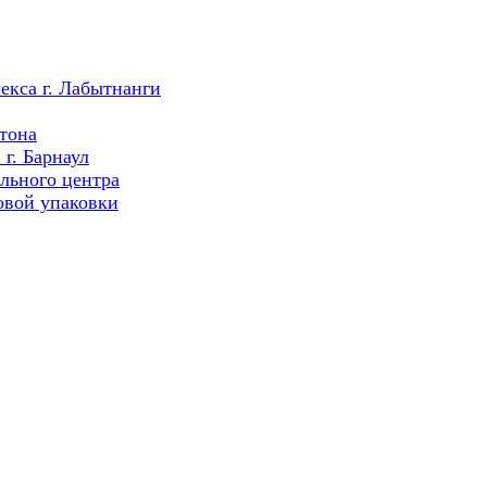
екса г. Лабытнанги
тона
г. Барнаул
льного центра
овой упаковки