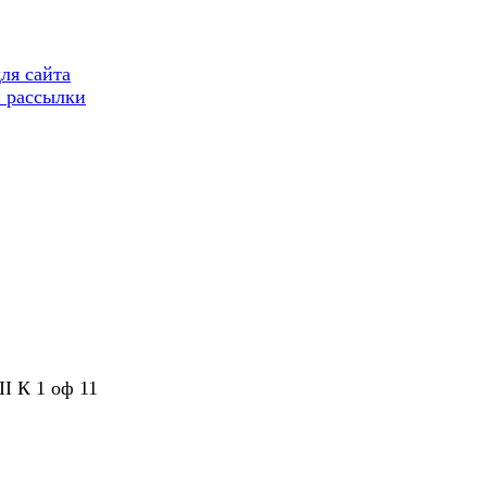
ля сайта
 рассылки
II К 1 оф 11