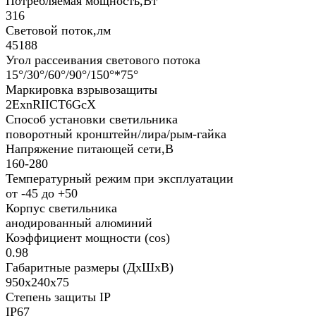
Потребляемая мощность,Вт
316
Световой поток,лм
45188
Угол рассеивания светового потока
15°/30°/60°/90°/150°*75°
Маркировка взрывозащиты
2ЕхnRIICT6GcХ
Способ установки светильника
поворотный кронштейн/лира/рым-гайка
Напряжение питающей сети,В
160-280
Температурный режим при эксплуатации
от -45 до +50
Корпус светильника
анодированный алюминий
Коэффициент мощности (cos)
0.98
Габаритные размеры (ДхШхВ)
950х240х75
Степень защиты IP
IP67