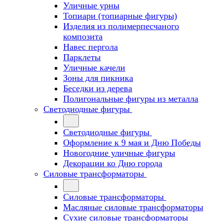
Уличные урны
Топиари (топиарные фигуры)
Изделия из полимерпесчаного
композита
Навес пергола
Парклеты
Уличные качели
Зоны для пикника
Беседки из дерева
Полигональные фигуры из металла
Светодиодные фигуры
Светодиодные фигуры
Оформление к 9 мая и Дню Победы
Новогодние уличные фигуры
Декорации ко Дню города
Силовые трансформаторы
Силовые трансформаторы
Масляные силовые трансформаторы
Сухие силовые трансформаторы