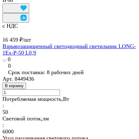
с НДС
16 459 ₽/
шт
Взрывозащищенный светодиодный светильник LONG-
1Ex-P-50 L0,9
0
0
Срок поставки: 8 рабочих дней
Арт.
8449436
В корзину
Потребляемая мощность,Вт
:
50
Световой поток,лм
:
6000
Угол рассеивания светового потока