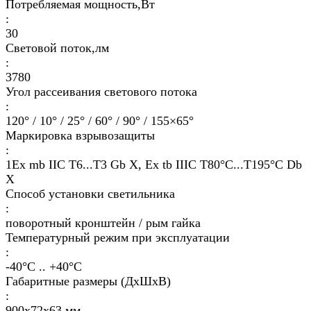
Потребляемая мощность,Вт
:
30
Световой поток,лм
:
3780
Угол рассеивания светового потока
:
120° / 10° / 25° / 60° / 90° / 155×65°
Маркировка взрывозащиты
:
1Ex mb IIC T6...T3 Gb X, Ex tb IIIC T80°C...T195°C Db
X
Способ установки светильника
:
поворотный кронштейн / рым гайка
Температурный режим при эксплуатации
:
-40°С .. +40°C
Габаритные размеры (ДхШхВ)
:
900х72х63 мм