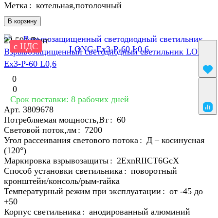
Метка
:
котельная,потолочный
В корзину
22 591 ₽/
шт
с НДС
Взрывозащищенный светодиодный светильник LONG-
Ex3-P-60 L0,6
0
0
Срок поставки: 8 рабочих дней
Арт.
3809678
Потребляемая мощность,Вт
:
60
Световой поток,лм
:
7200
Угол рассеивания светового потока
:
Д – косинусная
(120°)
Маркировка взрывозащиты
:
2ЕхnRIICT6GcХ
Способ установки светильника
:
поворотный
кронштейн/консоль/рым-гайка
Температурный режим при эксплуатации
:
от -45 до
+50
Корпус светильника
:
анодированный алюминий