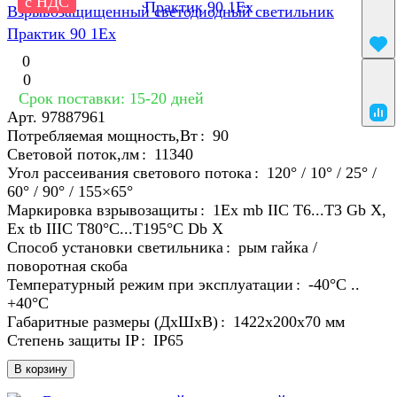
с НДС
Взрывозащищенный светодиодный светильник
Практик 90 1Ex
0
0
Срок поставки: 15-20 дней
Арт.
97887961
Потребляемая мощность,Вт
:
90
Световой поток,лм
:
11340
Угол рассеивания светового потока
:
120° / 10° / 25° /
60° / 90° / 155×65°
Маркировка взрывозащиты
:
1Ex mb IIC T6...T3 Gb X,
Ex tb IIIC T80°C...T195°C Db X
Способ установки светильника
:
рым гайка /
поворотная скоба
Температурный режим при эксплуатации
:
-40°С ..
+40°C
Габаритные размеры (ДхШхВ)
:
1422х200х70 мм
Степень защиты IP
:
IP65
В корзину