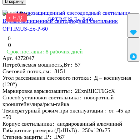
В корзину
14 553 ₽/
шт
с НДС
Взрывозащищенный светодиодный светильник
OPTIMUS-Ex-P-60
0
0
Срок поставки: 8 рабочих дней
Арт.
4272047
Потребляемая мощность,Вт
:
57
Световой поток,лм
:
8151
Угол рассеивания светового потока
:
Д – косинусная
(120°)
Маркировка взрывозащиты
:
2ЕхnRIICT6GcХ
Способ установки светильника
:
поворотный
кронштейн/лира/рым-гайка
Температурный режим при эксплуатации
:
от -45 до
+50
Корпус светильника
:
анодированный алюминий
Габаритные размеры (ДхШхВ)
:
250х120х75
Степень защиты IP
:
IP67