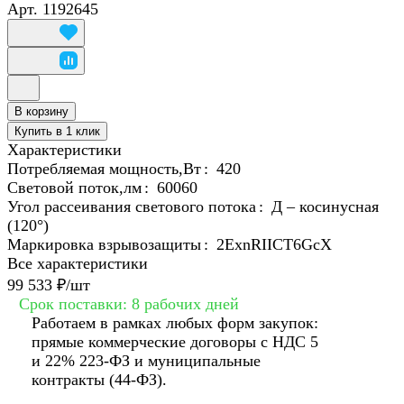
Арт.
1192645
В корзину
Купить в 1 клик
Характеристики
Потребляемая мощность,Вт
:
420
Световой поток,лм
:
60060
Угол рассеивания светового потока
:
Д – косинусная
(120°)
Маркировка взрывозащиты
:
2ЕхnRIICT6GcХ
Все характеристики
99 533 ₽/
шт
Срок поставки: 8 рабочих дней
Работаем в рамках любых форм закупок:
прямые коммерческие договоры с НДС 5
и 22% 223-ФЗ и муниципальные
контракты (44-ФЗ).