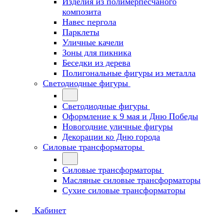
Изделия из полимерпесчаного
композита
Навес пергола
Парклеты
Уличные качели
Зоны для пикника
Беседки из дерева
Полигональные фигуры из металла
Светодиодные фигуры
Светодиодные фигуры
Оформление к 9 мая и Дню Победы
Новогодние уличные фигуры
Декорации ко Дню города
Силовые трансформаторы
Силовые трансформаторы
Масляные силовые трансформаторы
Сухие силовые трансформаторы
Кабинет