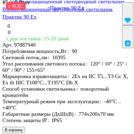
17 000 ₽/
шт
с НДС
Взрывозащищенный светодиодный светильник
Практик 90 Ex
0
0
Срок поставки: 15-20 дней
Арт.
97887940
Потребляемая мощность,Вт
:
90
Световой поток,лм
:
10395
Угол рассеивания светового потока
:
120° / 10° / 25° /
60° / 90° / 155×65°
Маркировка взрывозащиты
:
2Ex na IIC T5...T3 Gc X,
Ex tb IIIC T100°C...T195°C Db X
Способ установки светильника
:
поворотный
кронштейн
Температурный режим при эксплуатации
:
-40°С ..
+40°C
Габаритные размеры (ДхШхВ)
:
774х200х70 мм
Степень защиты IP
:
IP65
В корзину