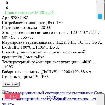
0
0
Срок поставки: 15-20 дней
Арт.
97887987
Потребляемая мощность,Вт
:
160
Световой поток,лм
:
20160
Угол рассеивания светового потока
:
120° / 10° / 25° /
60° / 90° / 155×65°
Маркировка взрывозащиты
:
1Ex mb IIC T6...T3 Gb X,
Ex tb IIIC T80°C...T195°C Db X
Способ установки светильника
:
поворотный
кронштейн / рым гайка
Температурный режим при эксплуатации
:
-40°С ..
+40°C
Габаритные размеры (ДхШхВ)
:
1200х190х83 мм
Степень защиты IP
:
IP65
В корзину
15 650 ₽/
шт
с НДС
Взрывозащищенный светодиодный светильник Сота
30 1Ex