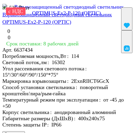
35 536 ₽/
шт
с НДС
Взрывозащищенный светодиодный светильник
OPTIMUS-Ex2-P-120 (OPTIC)
0
0
Срок поставки: 8 рабочих дней
Арт.
6637434
Потребляемая мощность,Вт
:
114
Световой поток,лм
:
16302
Угол рассеивания светового потока
:
15°/30°/60°/90°/150°*75°
Маркировка взрывозащиты
:
2ЕхnRIICT6GcХ
Способ установки светильника
:
поворотный
кронштейн/лира/рым-гайка
Температурный режим при эксплуатации
:
от -45 до
+50
Корпус светильника
:
анодированный алюминий
Габаритные размеры (ДхШхВ)
:
400х240х75
Степень защиты IP
:
IP66