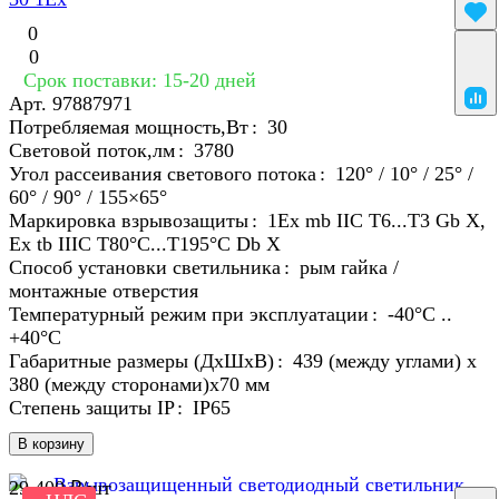
0
0
Срок поставки: 15-20 дней
Арт.
97887971
Потребляемая мощность,Вт
:
30
Световой поток,лм
:
3780
Угол рассеивания светового потока
:
120° / 10° / 25° /
60° / 90° / 155×65°
Маркировка взрывозащиты
:
1Ex mb IIC T6...T3 Gb X,
Ex tb IIIC T80°C...T195°C Db X
Способ установки светильника
:
рым гайка /
монтажные отверстия
Температурный режим при эксплуатации
:
-40°С ..
+40°C
Габаритные размеры (ДхШхВ)
:
439 (между углами) х
380 (между сторонами)х70 мм
Степень защиты IP
:
IP65
В корзину
29 400 ₽/
шт