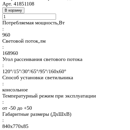
Арт.
41851108
В корзину
Потребляемая мощность,Вт
:
960
Световой поток,лм
:
168960
Угол рассеивания светового потока
:
120°/15°/30°/65°/95°/160х60°
Способ установки светильника
:
консольное
Температурный режим при эксплуатации
:
от -50 до +50
Габаритные размеры (ДхШхВ)
:
840х770х85