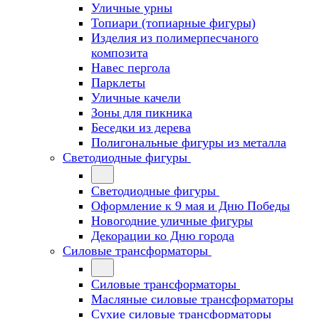
Уличные урны
Топиари (топиарные фигуры)
Изделия из полимерпесчаного
композита
Навес пергола
Парклеты
Уличные качели
Зоны для пикника
Беседки из дерева
Полигональные фигуры из металла
Светодиодные фигуры
Светодиодные фигуры
Оформление к 9 мая и Дню Победы
Новогодние уличные фигуры
Декорации ко Дню города
Силовые трансформаторы
Силовые трансформаторы
Масляные силовые трансформаторы
Сухие силовые трансформаторы