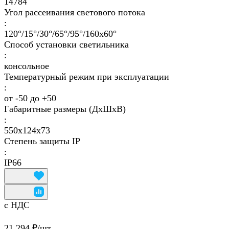
14784
Угол рассеивания светового потока
:
120°/15°/30°/65°/95°/160х60°
Способ установки светильника
:
консольное
Температурный режим при эксплуатации
:
от -50 до +50
Габаритные размеры (ДхШхВ)
:
550х124х73
Степень защиты IP
:
IP66
с НДС
21 294 ₽/
шт