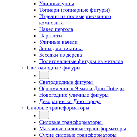
Уличные урны
Топиари (топиарные фигуры)
Изделия из полимерпесчаного
композита
Навес пергола
Парклеты
Уличные качели
Зоны для пикника
Беседки из дерева
Полигональные фигуры из металла
Светодиодные фигуры
Светодиодные фигуры
Оформление к 9 мая и Дню Победы
Новогодние уличные фигуры
Декорации ко Дню города
Силовые трансформаторы
Силовые трансформаторы
Масляные силовые трансформаторы
Сухие силовые трансформаторы