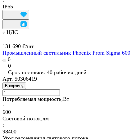
:
IP65
с НДС
131 690 ₽/
шт
Промышленный светильник Phoenix Prom Sigma 600
0
0
Срок поставки: 40 рабочих дней
Арт.
50306419
В корзину
Потребляемая мощность,Вт
:
600
Световой поток,лм
:
98400
Угол рассеивания светового потока