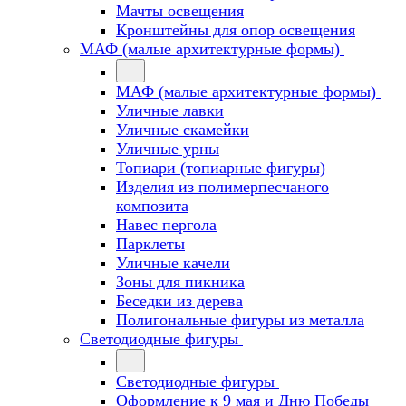
Мачты освещения
Кронштейны для опор освещения
МАФ (малые архитектурные формы)
МАФ (малые архитектурные формы)
Уличные лавки
Уличные скамейки
Уличные урны
Топиари (топиарные фигуры)
Изделия из полимерпесчаного
композита
Навес пергола
Парклеты
Уличные качели
Зоны для пикника
Беседки из дерева
Полигональные фигуры из металла
Светодиодные фигуры
Светодиодные фигуры
Оформление к 9 мая и Дню Победы