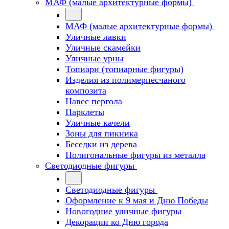
МАФ (малые архитектурные формы)
МАФ (малые архитектурные формы)
Уличные лавки
Уличные скамейки
Уличные урны
Топиари (топиарные фигуры)
Изделия из полимерпесчаного
композита
Навес пергола
Парклеты
Уличные качели
Зоны для пикника
Беседки из дерева
Полигональные фигуры из металла
Светодиодные фигуры
Светодиодные фигуры
Оформление к 9 мая и Дню Победы
Новогодние уличные фигуры
Декорации ко Дню города