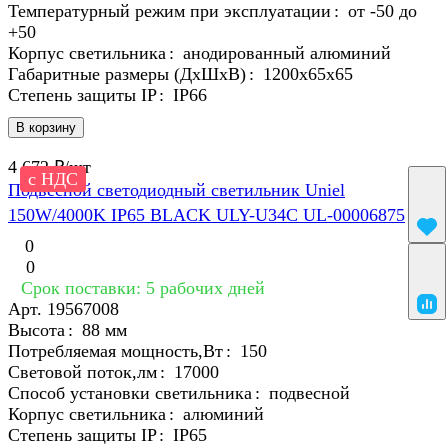
Температурный режим при эксплуатации
:
от -50 до
+50
Корпус светильника
:
анодированный алюминий
Габаритные размеры (ДхШхВ)
:
1200х65х65
Степень защиты IP
:
IP66
В корзину
4 672 ₽/
шт
с НДС
Подвесной светодиодный светильник Uniel
150W/4000K IP65 BLACK ULY-U34C UL-00006875
0
0
Срок поставки: 5 рабочих дней
Арт.
19567008
Высота
:
88 мм
Потребляемая мощность,Вт
:
150
Световой поток,лм
:
17000
Способ установки светильника
:
подвесной
Корпус светильника
:
алюминий
Степень защиты IP
:
IP65