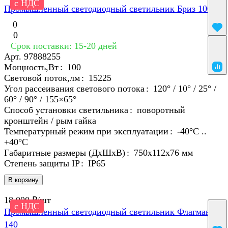
с НДС
Промышленный светодиодный светильник Бриз 100
0
0
Срок поставки: 15-20 дней
Арт.
97888255
Мощность,Вт
:
100
Световой поток,лм
:
15225
Угол рассеивания светового потока
:
120° / 10° / 25° /
60° / 90° / 155×65°
Способ установки светильника
:
поворотный
кронштейн / рым гайка
Температурный режим при эксплуатации
:
-40°С ..
+40°C
Габаритные размеры (ДхШхВ)
:
750х112х76 мм
Степень защиты IP
:
IP65
В корзину
18 000 ₽/
шт
с НДС
Промышленный светодиодный светильник Флагман
140