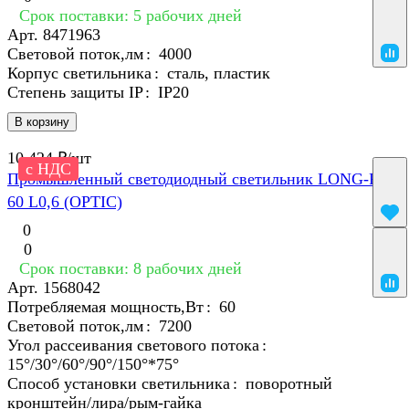
Срок поставки: 5 рабочих дней
Арт.
8471963
Световой поток,лм
:
4000
Корпус светильника
:
сталь, пластик
Степень защиты IP
:
IP20
В корзину
10 424 ₽/
шт
с НДС
Промышленный светодиодный светильник LONG-P3-
60 L0,6 (OPTIC)
0
0
Срок поставки: 8 рабочих дней
Арт.
1568042
Потребляемая мощность,Вт
:
60
Световой поток,лм
:
7200
Угол рассеивания светового потока
:
15°/30°/60°/90°/150°*75°
Способ установки светильника
:
поворотный
кронштейн/лира/рым-гайка