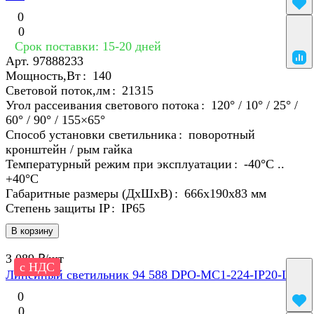
0
0
Срок поставки: 15-20 дней
Арт.
97888233
Мощность,Вт
:
140
Световой поток,лм
:
21315
Угол рассеивания светового потока
:
120° / 10° / 25° /
60° / 90° / 155×65°
Способ установки светильника
:
поворотный
кронштейн / рым гайка
Температурный режим при эксплуатации
:
-40°С ..
+40°C
Габаритные размеры (ДхШхВ)
:
666х190х83 мм
Степень защиты IP
:
IP65
В корзину
3 089 ₽/
шт
с НДС
Линейный светильник 94 588 DPO-MC1-224-IP20-LED
0
0