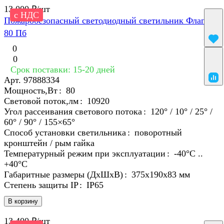
13 000 ₽/
шт
с НДС
Пожаробезопасный светодиодный светильник Флагман
80 Пб
0
0
Срок поставки: 15-20 дней
Арт.
97888334
Мощность,Вт
:
80
Световой поток,лм
:
10920
Угол рассеивания светового потока
:
120° / 10° / 25° /
60° / 90° / 155×65°
Способ установки светильника
:
поворотный
кронштейн / рым гайка
Температурный режим при эксплуатации
:
-40°С ..
+40°C
Габаритные размеры (ДхШхВ)
:
375х190х83 мм
Степень защиты IP
:
IP65
В корзину
13 400 ₽/
шт