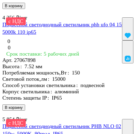
В корзину
4 356 ₽/
шт
с НДС
Подвесной светодиодный светильник phb ufo 04 150w
5000k 110 ip65
0
0
Срок поставки: 5 рабочих дней
Арт.
27067898
Высота
:
7.52 мм
Потребляемая мощность,Вт
:
150
Световой поток,лм
:
15000
Способ установки светильника
:
подвесной
Корпус светильника
:
алюминий
Степень защиты IP
:
IP65
В корзину
5 854 ₽/
шт
с НДС
Подвесной светодиодный светильник PHB NLO 02
150w, 5000K, 90град, IP65