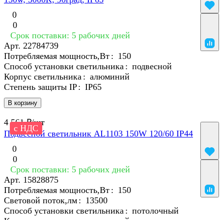
0
0
Срок поставки: 5 рабочих дней
Арт.
22784739
Потребляемая мощность,Вт
:
150
Способ установки светильника
:
подвесной
Корпус светильника
:
алюминий
Степень защиты IP
:
IP65
В корзину
4 561 ₽/
шт
с НДС
Подвесной светильник AL1103 150W 120/60 IP44
0
0
Срок поставки: 5 рабочих дней
Арт.
15828875
Потребляемая мощность,Вт
:
150
Световой поток,лм
:
13500
Способ установки светильника
:
потолочный