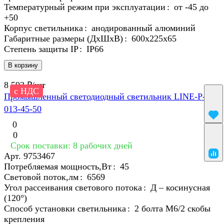
Температурный режим при эксплуатации
:
от -45 до
+50
Корпус светильника
:
анодированный алюминий
Габаритные размеры (ДхШхВ)
:
600х225х65
Степень защиты IP
:
IP66
В корзину
8 593 ₽/
шт
с НДС
Промышленный светодиодный светильник LINE-P-R-
013-45-50
0
0
Срок поставки: 8 рабочих дней
Арт.
9753467
Потребляемая мощность,Вт
:
45
Световой поток,лм
:
6569
Угол рассеивания светового потока
:
Д – косинусная
(120°)
Способ установки светильника
:
2 болта М6/2 скобы
крепления