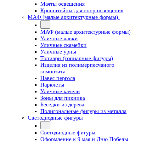
Мачты освещения
Кронштейны для опор освещения
МАФ (малые архитектурные формы)
МАФ (малые архитектурные формы)
Уличные лавки
Уличные скамейки
Уличные урны
Топиари (топиарные фигуры)
Изделия из полимерпесчаного
композита
Навес пергола
Парклеты
Уличные качели
Зоны для пикника
Беседки из дерева
Полигональные фигуры из металла
Светодиодные фигуры
Светодиодные фигуры
Оформление к 9 мая и Дню Победы