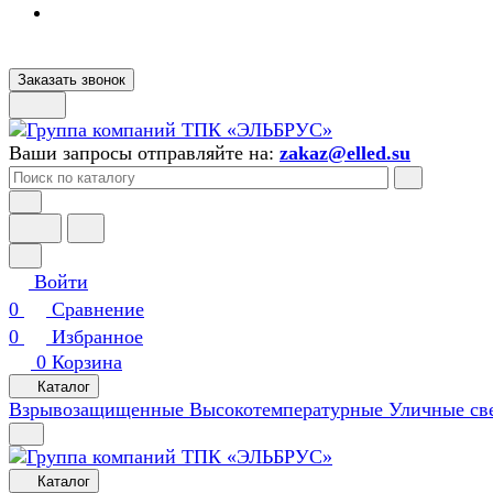
Заказать звонок
Ваши запросы отправляйте на:
zakaz@elled.su
Войти
0
Сравнение
0
Избранное
0
Корзина
Каталог
Взрывозащищенные
Высокотемпературные
Уличные св
Каталог