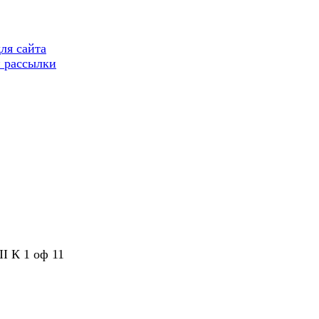
ля сайта
 рассылки
II К 1 оф 11