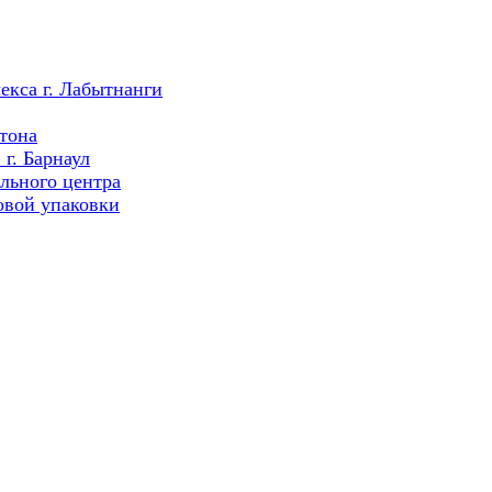
екса г. Лабытнанги
тона
г. Барнаул
льного центра
овой упаковки