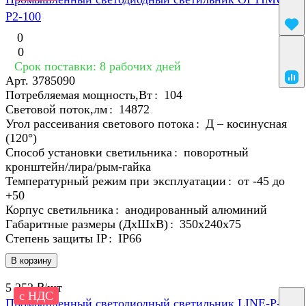
P2-100
0
0
Срок поставки: 8 рабочих дней
Арт.
3785090
Потребляемая мощность,Вт
:
104
Световой поток,лм
:
14872
Угол рассеивания светового потока
:
Д – косинусная
(120°)
Способ установки светильника
:
поворотный
кронштейн/лира/рым-гайка
Температурный режим при эксплуатации
:
от -45 до
+50
Корпус светильника
:
анодированный алюминий
Габаритные размеры (ДхШхВ)
:
350х240х75
Степень защиты IP
:
IP66
В корзину
5 252 ₽/
шт
с НДС
Промышленный светодиодный светильник LINE-P-