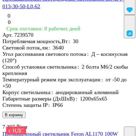
013-30-50-L0,62
0
0
Срок поставки: 8 рабочих дней
Арт.
7239570
Потребляемая мощность,Вт
:
30
Световой поток,лм
:
3640
Угол рассеивания светового потока
:
Д – косинусная
(120°)
Способ установки светильника
:
2 болта М6/2 скобы
крепления
Температурный режим при эксплуатации
:
от -50 до
+50
Корпус светильника
:
анодированный алюминий
Габаритные размеры (ДхШхВ)
:
1200х65х65
Степень защиты IP
:
IP66
В корзину
7 397 ₽/
шт
с НДС
Промышленный светильник Feron AL1170 100W