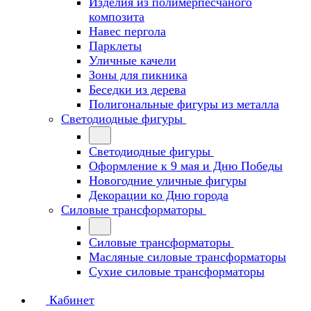
Изделия из полимерпесчаного
композита
Навес пергола
Парклеты
Уличные качели
Зоны для пикника
Беседки из дерева
Полигональные фигуры из металла
Светодиодные фигуры
Светодиодные фигуры
Оформление к 9 мая и Дню Победы
Новогодние уличные фигуры
Декорации ко Дню города
Силовые трансформаторы
Силовые трансформаторы
Масляные силовые трансформаторы
Сухие силовые трансформаторы
Кабинет