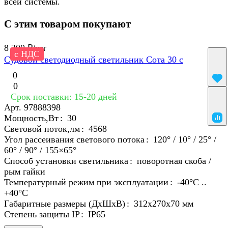
всей системы.
С этим товаром покупают
8 300 ₽/
шт
с НДС
Судовой светодиодный светильник Сота 30 с
0
0
Срок поставки: 15-20 дней
Арт.
97888398
Мощность,Вт
:
30
Световой поток,лм
:
4568
Угол рассеивания светового потока
:
120° / 10° / 25° /
60° / 90° / 155×65°
Способ установки светильника
:
поворотная скоба /
рым гайки
Температурный режим при эксплуатации
:
-40°С ..
+40°C
Габаритные размеры (ДхШхВ)
:
312х270х70 мм
Степень защиты IP
:
IP65