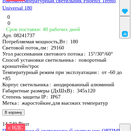
Высокотемпературный светильник Phoenix Termo
Universal 180
0
0
Срок поставки: 40 рабочих дней
Арт.
08241737
Потребляемая мощность,Вт
:
180
Световой поток,лм
:
29160
Угол рассеивания светового потока
:
15°/30°/60°
Способ установки светильника
:
поворотный
кронштейн/трос
Температурный режим при эксплуатации
:
от -60 до
+85
Корпус светильника
:
анодированный алюминий
Габаритные размеры (ДхШхВ)
:
345x120
Степень защиты IP
:
IP67
Метка
:
жаростойкие,для высоких температур
В корзину
14 749 ₽/
шт
с НДС
Промышленный светодиодный светильник OPTIMUS-