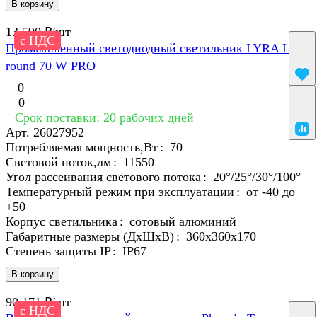
В корзину
13 590 ₽/
шт
с НДС
Промышленный светодиодный светильник LYRA LED
round 70 W PRO
0
0
Срок поставки: 20 рабочих дней
Арт.
26027952
Потребляемая мощность,Вт
:
70
Световой поток,лм
:
11550
Угол рассеивания светового потока
:
20°/25°/30°/100°
Температурный режим при эксплуатации
:
от -40 до
+50
Корпус светильника
:
сотовый алюминий
Габаритные размеры (ДхШхВ)
:
360x360х170
Степень защиты IP
:
IP67
В корзину
90 171 ₽/
шт
с НДС