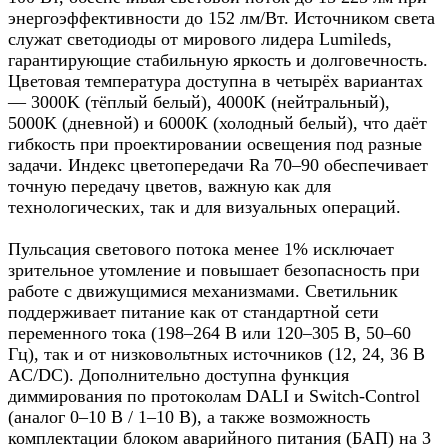
энергоэффективности до 152 лм/Вт. Источником света
служат светодиоды от мирового лидера Lumileds,
гарантирующие стабильную яркость и долговечность.
Цветовая температура доступна в четырёх вариантах
— 3000K (тёплый белый), 4000K (нейтральный),
5000K (дневной) и 6000K (холодный белый), что даёт
гибкость при проектировании освещения под разные
задачи. Индекс цветопередачи Ra 70–90 обеспечивает
точную передачу цветов, важную как для
технологических, так и для визуальных операций.
Пульсация светового потока менее 1% исключает
зрительное утомление и повышает безопасность при
работе с движущимися механизмами. Светильник
поддерживает питание как от стандартной сети
переменного тока (198–264 В или 120–305 В, 50–60
Гц), так и от низковольтных источников (12, 24, 36 В
AC/DC). Дополнительно доступна функция
диммирования по протоколам DALI и Switch-Control
(аналог 0–10 В / 1–10 В), а также возможность
комплектации блоком аварийного питания (БАП) на 3