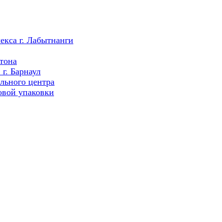
екса г. Лабытнанги
тона
г. Барнаул
льного центра
овой упаковки