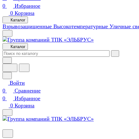
0
Избранное
0
Корзина
Каталог
Взрывозащищенные
Высокотемпературные
Уличные св
Каталог
Войти
0
Сравнение
0
Избранное
0
Корзина