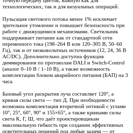
точную передачу цветов, важную как для
технологических, так и для визуальных операций.
Пульсация светового потока менее 1% исключает
зрительное утомление и повышает безопасность при
работе с движущимися механизмами. Светильник
поддерживает питание как от стандартной сети
переменного тока (198–264 В или 120–305 В, 50–60
Гц), так и от низковольтных источников (12, 24, 36 В
AC/DC). Дополнительно доступна функция
диммирования по протоколам DALI и Switch-Control
(аналог 0–10 В / 1–10 В), а также возможность
комплектации блоком аварийного питания (БАП) на 3
часа.
Базовый угол раскрытия луча составляет 120°, а
кривая силы света — тип Д. При необходимости
возможна комплектация вторичной оптикой с углами
10°, 25°, 60°, 90° и 155×65°, а также кривыми силы
света К, Г, Ш, что даёт проектировщикам
максимальную гибкость при создании эффективных
осветительных решений под любые задачи — от