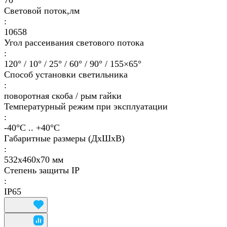
70
Световой поток,лм
:
10658
Угол рассеивания светового потока
:
120° / 10° / 25° / 60° / 90° / 155×65°
Способ установки светильника
:
поворотная скоба / рым гайки
Температурный режим при эксплуатации
:
-40°С .. +40°C
Габаритные размеры (ДхШхВ)
:
532х460х70 мм
Степень защиты IP
:
IP65