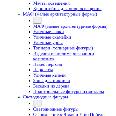
Мачты освещения
Кронштейны для опор освещения
МАФ (малые архитектурные формы)
МАФ (малые архитектурные формы)
Уличные лавки
Уличные скамейки
Уличные урны
Топиари (топиарные фигуры)
Изделия из полимерпесчаного
композита
Навес пергола
Парклеты
Уличные качели
Зоны для пикника
Беседки из дерева
Полигональные фигуры из металла
Светодиодные фигуры
Светодиодные фигуры
Оформление к 9 мая и Дню Победы