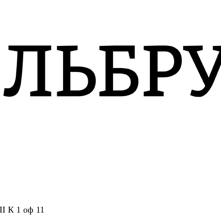
II К 1 оф 11