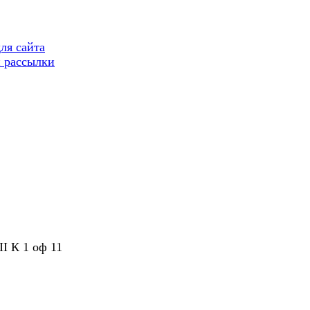
ля сайта
 рассылки
II К 1 оф 11