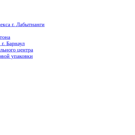
екса г. Лабытнанги
тона
г. Барнаул
льного центра
овой упаковки