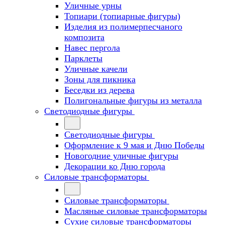
Уличные урны
Топиари (топиарные фигуры)
Изделия из полимерпесчаного
композита
Навес пергола
Парклеты
Уличные качели
Зоны для пикника
Беседки из дерева
Полигональные фигуры из металла
Светодиодные фигуры
Светодиодные фигуры
Оформление к 9 мая и Дню Победы
Новогодние уличные фигуры
Декорации ко Дню города
Силовые трансформаторы
Силовые трансформаторы
Масляные силовые трансформаторы
Сухие силовые трансформаторы