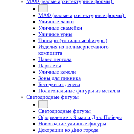
МАФ (малые архитектурные формы)
МАФ (малые архитектурные формы)
Уличные лавки
Уличные скамейки
Уличные урны
Топиари (топиарные фигуры)
Изделия из полимерпесчаного
композита
Навес пергола
Парклеты
Уличные качели
Зоны для пикника
Беседки из дерева
Полигональные фигуры из металла
Светодиодные фигуры
Светодиодные фигуры
Оформление к 9 мая и Дню Победы
Новогодние уличные фигуры
Декорации ко Дню города