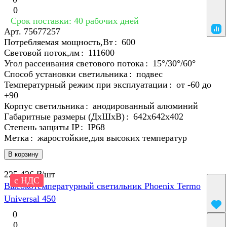
0
Срок поставки: 40 рабочих дней
Арт.
75677257
Потребляемая мощность,Вт
:
600
Световой поток,лм
:
111600
Угол рассеивания светового потока
:
15°/30°/60°
Способ установки светильника
:
подвес
Температурный режим при эксплуатации
:
от -60 до
+90
Корпус светильника
:
анодированный алюминий
Габаритные размеры (ДхШхВ)
:
642x642x402
Степень защиты IP
:
IP68
Метка
:
жаростойкие,для высоких температур
В корзину
225 426 ₽/
шт
с НДС
Высокотемпературный светильник Phoenix Termo
Universal 450
0
0