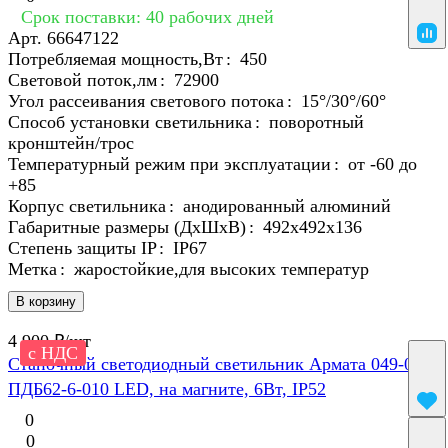
Срок поставки: 40 рабочих дней
Арт.
66647122
Потребляемая мощность,Вт
:
450
Световой поток,лм
:
72900
Угол рассеивания светового потока
:
15°/30°/60°
Способ установки светильника
:
поворотный
кронштейн/трос
Температурный режим при эксплуатации
:
от -60 до
+85
Корпус светильника
:
анодированный алюминий
Габаритные размеры (ДхШхВ)
:
492x492x136
Степень защиты IP
:
IP67
Метка
:
жаростойкие,для высоких температур
В корзину
4 900 ₽/
шт
с НДС
Станочный светодиодный светильник Армата 049-02
ПДБ62-6-010 LED, на магните, 6Вт, IP52
0
0