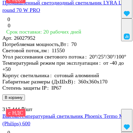
Промышленный светодиодный светильник LYRA LED
round 70 W PRO
0
0
Срок поставки: 20 рабочих дней
Арт.
26027952
Потребляемая мощность,Вт
:
70
Световой поток,лм
:
11550
Угол рассеивания светового потока
:
20°/25°/30°/100°
Температурный режим при эксплуатации
:
от -40 до
+50
Корпус светильника
:
сотовый алюминий
Габаритные размеры (ДхШхВ)
:
360x360х170
Степень защиты IP
:
IP67
В корзину
317 444 ₽/
шт
с НДС
Высокотемпературный светильник Phoenix Termo Mars
(Philips) 600
0