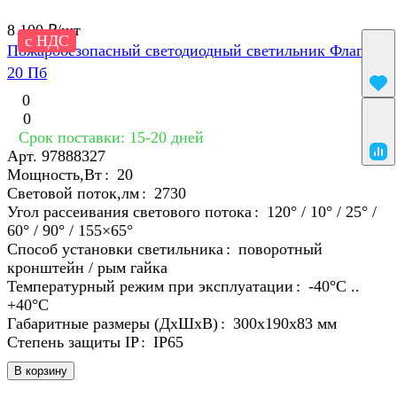
8 100 ₽/
шт
с НДС
Пожаробезопасный светодиодный светильник Флагман
20 Пб
0
0
Срок поставки: 15-20 дней
Арт.
97888327
Мощность,Вт
:
20
Световой поток,лм
:
2730
Угол рассеивания светового потока
:
120° / 10° / 25° /
60° / 90° / 155×65°
Способ установки светильника
:
поворотный
кронштейн / рым гайка
Температурный режим при эксплуатации
:
-40°С ..
+40°C
Габаритные размеры (ДхШхВ)
:
300х190х83 мм
Степень защиты IP
:
IP65
В корзину