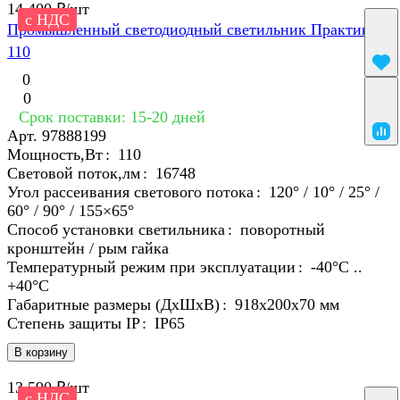
14 400 ₽/
шт
с НДС
Промышленный светодиодный светильник Практик
110
0
0
Срок поставки: 15-20 дней
Арт.
97888199
Мощность,Вт
:
110
Световой поток,лм
:
16748
Угол рассеивания светового потока
:
120° / 10° / 25° /
60° / 90° / 155×65°
Способ установки светильника
:
поворотный
кронштейн / рым гайка
Температурный режим при эксплуатации
:
-40°С ..
+40°C
Габаритные размеры (ДхШхВ)
:
918х200х70 мм
Степень защиты IP
:
IP65
В корзину
13 590 ₽/
шт
с НДС