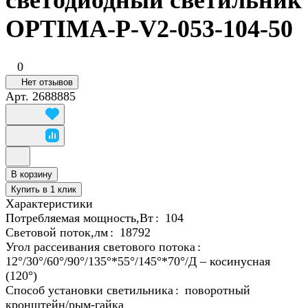
светодиодный светильник
OPTIMA-P-V2-053-104-50
0
Нет отзывов
Арт.
2688885
В корзину
Купить в 1 клик
Характеристики
Потребляемая мощность,Вт
:
104
Световой поток,лм
:
18792
Угол рассеивания светового потока
:
12°/30°/60°/90°/135°*55°/145°*70°/Д – косинусная
(120°)
Способ установки светильника
:
поворотный
кронштейн/рым-гайка