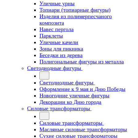
Уличные урны
Топиари (топиарные фигуры)
Изделия из полимерпесчаного
композита
Навес пергола
Парклеты
Уличные качели
Зоны для пикника
Беседки из дерева
Полигональные фигуры из металла
Светодиодные фигуры
Светодиодные фигуры
Оформление к 9 мая и Дню Победы
Новогодние уличные фигуры
Декорации ко Дню города
Силовые трансформаторы
Силовые трансформаторы
Масляные силовые трансформаторы
Сухие силовые трансформаторы