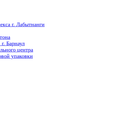
екса г. Лабытнанги
тона
г. Барнаул
льного центра
овой упаковки