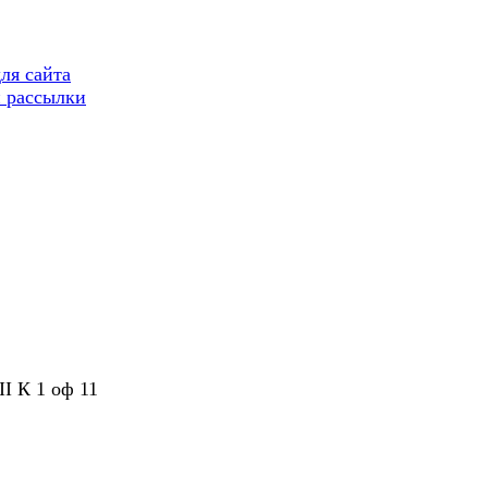
ля сайта
 рассылки
II К 1 оф 11