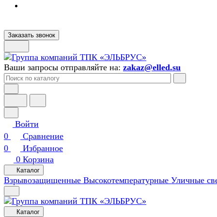
Заказать звонок
Ваши запросы отправляйте на:
zakaz@elled.su
Войти
0
Сравнение
0
Избранное
0
Корзина
Каталог
Взрывозащищенные
Высокотемпературные
Уличные св
Каталог