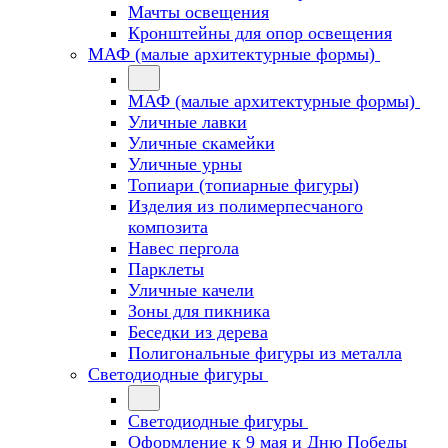
Мачты освещения
Кронштейны для опор освещения
МАФ (малые архитектурные формы)
МАФ (малые архитектурные формы)
Уличные лавки
Уличные скамейки
Уличные урны
Топиари (топиарные фигуры)
Изделия из полимерпесчаного
композита
Навес пергола
Парклеты
Уличные качели
Зоны для пикника
Беседки из дерева
Полигональные фигуры из металла
Светодиодные фигуры
Светодиодные фигуры
Оформление к 9 мая и Дню Победы