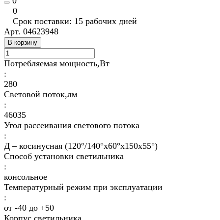
0
0
Срок поставки: 15 рабочих дней
Арт.
04623948
В корзину
Потребляемая мощность,Вт
:
280
Световой поток,лм
:
46035
Угол рассеивания светового потока
:
Д – косинусная (120°/140°х60°х150x55°)
Способ установки светильника
:
консольное
Температурный режим при эксплуатации
:
от -40 до +50
Корпус светильника