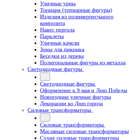
Уличные урны
Топиари (топиарные фигуры)
Изделия из полимерпесчаного
композита
Навес пергола
Парклеты
Уличные качели
Зоны для пикника
Беседки из дерева
Полигональные фигуры из металла
Светодиодные фигуры
Светодиодные фигуры
Оформление к 9 мая и Дню Победы
Новогодние уличные фигуры
Декорации ко Дню города
Силовые трансформаторы
Силовые трансформаторы
Масляные силовые трансформаторы
Сухие силовые трансформаторы