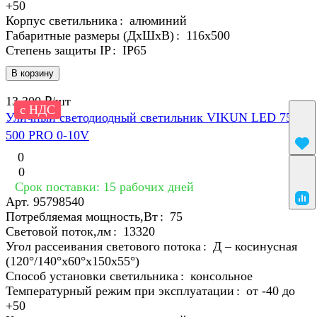
+50
Корпус светильника
:
алюминий
Габаритные размеры (ДхШхВ)
:
116x500
Степень защиты IP
:
IP65
В корзину
13 300 ₽/
шт
с НДС
Уличный светодиодный светильник VIKUN LED 75 -
500 PRO 0-10V
0
0
Срок поставки: 15 рабочих дней
Арт.
95798540
Потребляемая мощность,Вт
:
75
Световой поток,лм
:
13320
Угол рассеивания светового потока
:
Д – косинусная
(120°/140°х60°х150x55°)
Способ установки светильника
:
консольное
Температурный режим при эксплуатации
:
от -40 до
+50