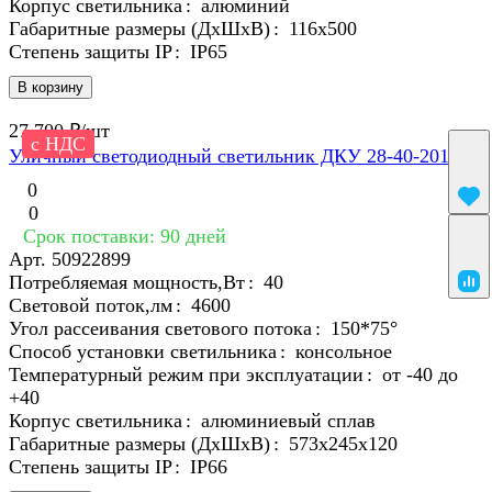
Корпус светильника
:
алюминий
Габаритные размеры (ДхШхВ)
:
116x500
Степень защиты IP
:
IP65
В корзину
27 700 ₽/
шт
с НДС
Уличный светодиодный светильник ДКУ 28-40-201 M
0
0
Срок поставки: 90 дней
Арт.
50922899
Потребляемая мощность,Вт
:
40
Световой поток,лм
:
4600
Угол рассеивания светового потока
:
150*75°
Способ установки светильника
:
консольное
Температурный режим при эксплуатации
:
от -40 до
+40
Корпус светильника
:
алюминиевый сплав
Габаритные размеры (ДхШхВ)
:
573х245х120
Степень защиты IP
:
IP66