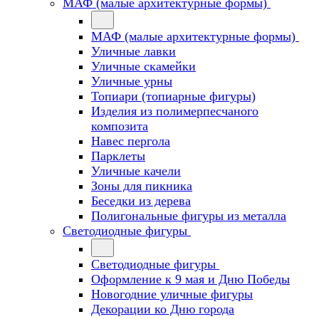
МАФ (малые архитектурные формы)
МАФ (малые архитектурные формы)
Уличные лавки
Уличные скамейки
Уличные урны
Топиари (топиарные фигуры)
Изделия из полимерпесчаного
композита
Навес пергола
Парклеты
Уличные качели
Зоны для пикника
Беседки из дерева
Полигональные фигуры из металла
Светодиодные фигуры
Светодиодные фигуры
Оформление к 9 мая и Дню Победы
Новогодние уличные фигуры
Декорации ко Дню города