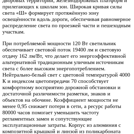
дворовых территорий, железнодорожных платформ и
прилегающих к школам зон. Широкая кривая силы
света «Ш» формирует протяжённую зону
освещённости вдоль дороги, обеспечивая равномерное
распределение света по проезжей части и пешеходным
участкам.​
При потребляемой мощности 120 Вт светильник
обеспечивает световой поток 19400 лм и световую
отдачу 162 лм/Вт, что делает его энергоэффективной
альтернативой традиционным уличным источникам
света с более высоким энергопотреблением.
Нейтрально-белый свет с цветовой температурой 4000
К и индексом цветопередачи 70 способствует
комфортному восприятию дорожной обстановки и
достаточной различимости разметки, знаков и
объектов на обочине. Коэффициент мощности не
менее 0,95 снижает потери в сети, а ресурс работы
80000 часов помогает уменьшить частоту
регламентных замен и сопутствующие
эксплуатационные затраты. Корпус из алюминия с
композитной крышкой и линзой из поликарбоната