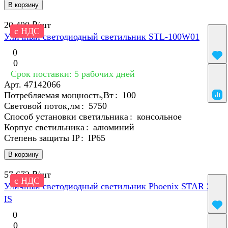
В корзину
20 400 ₽/
шт
с НДС
Уличный светодиодный светильник STL-100W01
0
0
Срок поставки: 5 рабочих дней
Арт.
47142066
Потребляемая мощность,Вт
:
100
Световой поток,лм
:
5750
Способ установки светильника
:
консольное
Корпус светильника
:
алюминий
Степень защиты IP
:
IP65
В корзину
57 672 ₽/
шт
с НДС
Уличный светодиодный светильник Phoenix STAR 360
IS
0
0