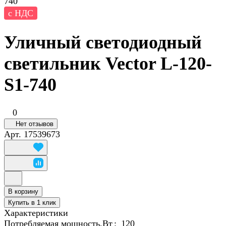
740
с НДС
Уличный светодиодный
светильник Vector L-120-
S1-740
0
Нет отзывов
Арт.
17539673
В корзину
Купить в 1 клик
Характеристики
Потребляемая мощность,Вт
:
120