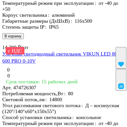
Температурный режим при эксплуатации
:
от -40 до
+50
Корпус светильника
:
алюминий
Габаритные размеры (ДхШхВ)
:
116x500
Степень защиты IP
:
IP65
В корзину
14 200 ₽/
шт
с НДС
Уличный светодиодный светильник VIKUN LED 80 -
600 PRO 0-10V
0
0
Срок поставки: 15 рабочих дней
Арт.
474726307
Потребляемая мощность,Вт
:
80
Световой поток,лм
:
14800
Угол рассеивания светового потока
:
Д – косинусная
(120°/140°х60°х150x55°)
Способ установки светильника
:
консольное
Температурный режим при эксплуатации
:
от -40 до