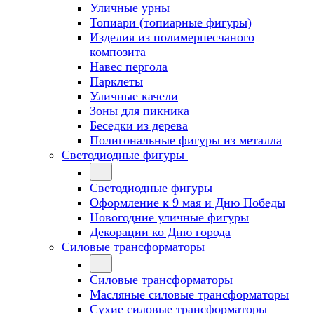
Уличные урны
Топиари (топиарные фигуры)
Изделия из полимерпесчаного
композита
Навес пергола
Парклеты
Уличные качели
Зоны для пикника
Беседки из дерева
Полигональные фигуры из металла
Светодиодные фигуры
Светодиодные фигуры
Оформление к 9 мая и Дню Победы
Новогодние уличные фигуры
Декорации ко Дню города
Силовые трансформаторы
Силовые трансформаторы
Масляные силовые трансформаторы
Сухие силовые трансформаторы