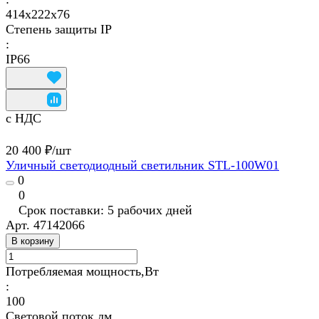
414х222х76
Степень защиты IP
:
IP66
с НДС
20 400 ₽/
шт
Уличный светодиодный светильник STL-100W01
0
0
Срок поставки: 5 рабочих дней
Арт.
47142066
В корзину
Потребляемая мощность,Вт
:
100
Световой поток,лм