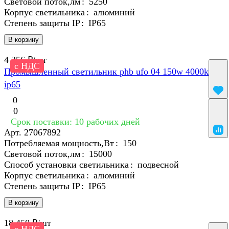
Световой поток,лм
:
5250
Корпус светильника
:
алюминий
Степень защиты IP
:
IP65
В корзину
4 356 ₽/
шт
с НДС
Промышленный светильник phb ufo 04 150w 4000k 110
ip65
0
0
Срок поставки: 10 рабочих дней
Арт.
27067892
Потребляемая мощность,Вт
:
150
Световой поток,лм
:
15000
Способ установки светильника
:
подвесной
Корпус светильника
:
алюминий
Степень защиты IP
:
IP65
В корзину
18 450 ₽/
шт