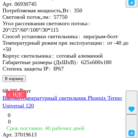
Арт.
06930745
Потребляемая мощность,Вт
:
350
Световой поток,лм
:
57750
Угол рассеивания светового потока
:
20°/25°/60°/100°/30*115
Способ установки светильника
:
лира/рым-болт
Температурный режим при эксплуатации
:
от -40 до
+50
Корпус светильника
:
сотовый алюминий
Габаритные размеры (ДхШхВ)
:
625x600х180
Степень защиты IP
:
IP67
В корзину
68 305 ₽/
шт
с НДС
Высокотемпературный светильник Phoenix Termo
Universal 120
0
0
Срок поставки: 40 рабочих дней
Арт.
37019613