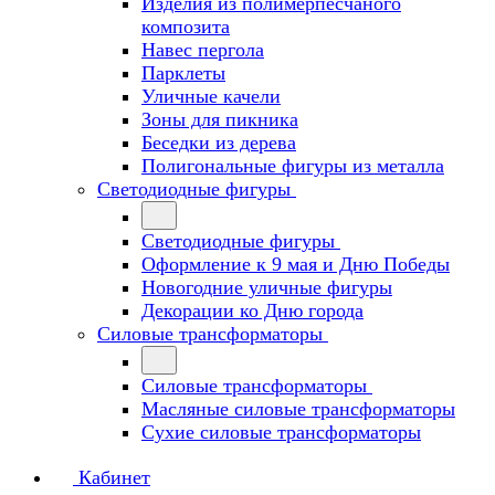
Изделия из полимерпесчаного
композита
Навес пергола
Парклеты
Уличные качели
Зоны для пикника
Беседки из дерева
Полигональные фигуры из металла
Светодиодные фигуры
Светодиодные фигуры
Оформление к 9 мая и Дню Победы
Новогодние уличные фигуры
Декорации ко Дню города
Силовые трансформаторы
Силовые трансформаторы
Масляные силовые трансформаторы
Сухие силовые трансформаторы
Кабинет