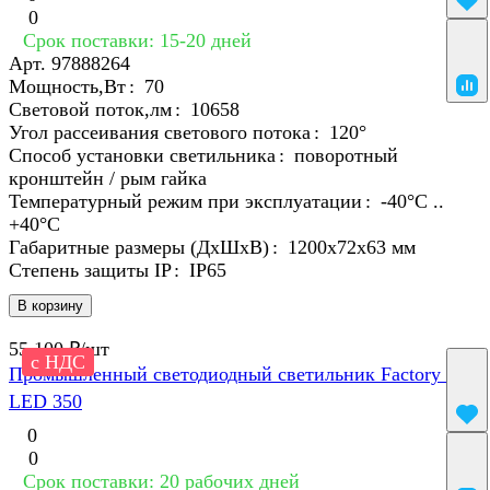
0
Срок поставки: 15-20 дней
Арт.
97888264
Мощность,Вт
:
70
Световой поток,лм
:
10658
Угол рассеивания светового потока
:
120°
Способ установки светильника
:
поворотный
кронштейн / рым гайка
Температурный режим при эксплуатации
:
-40°С ..
+40°C
Габаритные размеры (ДхШхВ)
:
1200х72х63 мм
Степень защиты IP
:
IP65
В корзину
55 100 ₽/
шт
с НДС
Промышленный светодиодный светильник Factory 07
LED 350
0
0
Срок поставки: 20 рабочих дней