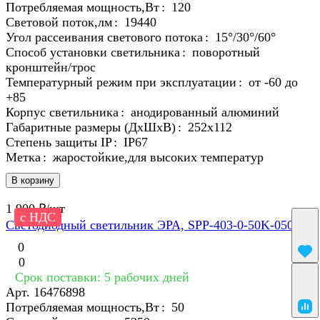
Потребляемая мощность,Вт
:
120
Световой поток,лм
:
19440
Угол рассеивания светового потока
:
15°/30°/60°
Способ установки светильника
:
поворотный
кронштейн/трос
Температурный режим при эксплуатации
:
от -60 до
+85
Корпус светильника
:
анодированный алюминий
Габаритные размеры (ДхШхВ)
:
252x112
Степень защиты IP
:
IP67
Метка
:
жаростойкие,для высоких температур
В корзину
1 900 ₽/
шт
с НДС
Светодиодный светильник ЭРА, SPP-403-0-50K-050
0
0
Срок поставки: 5 рабочих дней
Арт.
16476898
Потребляемая мощность,Вт
:
50