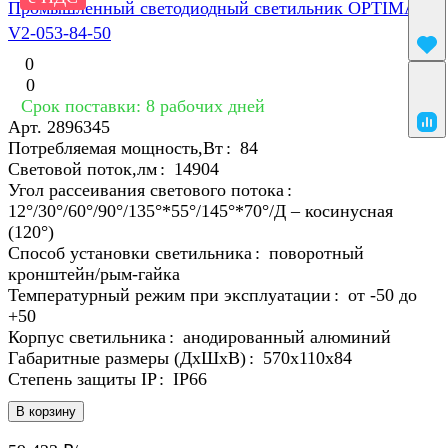
Промышленный светодиодный светильник OPTIMA-P-
V2-053-84-50
0
0
Срок поставки: 8 рабочих дней
Арт.
2896345
Потребляемая мощность,Вт
:
84
Световой поток,лм
:
14904
Угол рассеивания светового потока
:
12°/30°/60°/90°/135°*55°/145°*70°/Д – косинусная
(120°)
Способ установки светильника
:
поворотный
кронштейн/рым-гайка
Температурный режим при эксплуатации
:
от -50 до
+50
Корпус светильника
:
анодированный алюминий
Габаритные размеры (ДхШхВ)
:
570х110х84
Степень защиты IP
:
IP66
В корзину