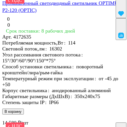
с НДС
Промышленный светодиодный светильник OPTIMUS-
P2-120 (OPTIC)
0
0
Срок поставки: 8 рабочих дней
Арт.
4172635
Потребляемая мощность,Вт
:
114
Световой поток,лм
:
16302
Угол рассеивания светового потока
:
15°/30°/60°/90°/150°*75°
Способ установки светильника
:
поворотный
кронштейн/лира/рым-гайка
Температурный режим при эксплуатации
:
от -45 до
+50
Корпус светильника
:
анодированный алюминий
Габаритные размеры (ДхШхВ)
:
350х240х75
Степень защиты IP
:
IP66
В корзину
14 580 ₽/
шт
с НДС