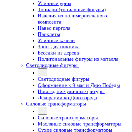
Уличные урны
Топиари (топиарные фигуры)
Изделия из полимерпесчаного
композита
Навес пергола
Парклеты
Уличные качели
Зоны для пикника
Беседки из дерева
Полигональные фигуры из металла
Светодиодные фигуры
Светодиодные фигуры
Оформление к 9 мая и Дню Победы
Новогодние уличные фигуры
Декорации ко Дню города
Силовые трансформаторы
Силовые трансформаторы
Масляные силовые трансформаторы
Сухие силовые трансформаторы