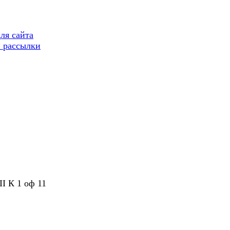
ля сайта
 рассылки
II К 1 оф 11