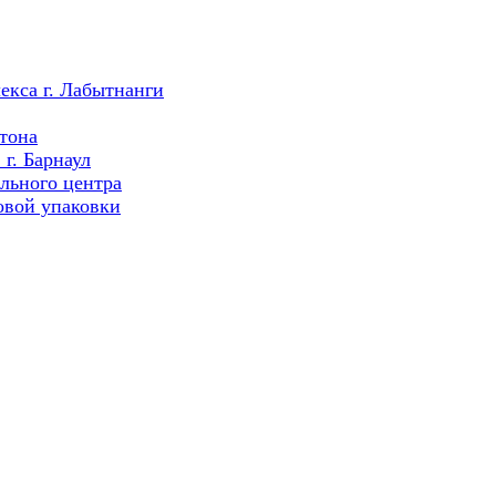
екса г. Лабытнанги
тона
г. Барнаул
льного центра
овой упаковки