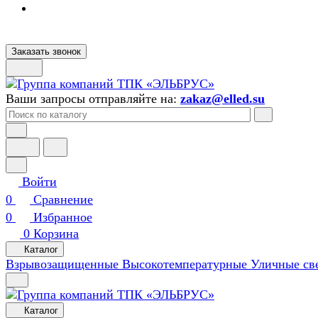
Заказать звонок
Ваши запросы отправляйте на:
zakaz@elled.su
Войти
0
Сравнение
0
Избранное
0
Корзина
Каталог
Взрывозащищенные
Высокотемпературные
Уличные св
Каталог