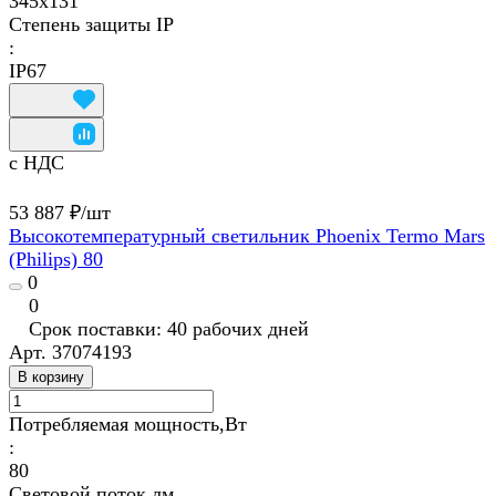
345x131
Степень защиты IP
:
IP67
с НДС
53 887 ₽/
шт
Высокотемпературный светильник Phoenix Termo Mars
(Philips) 80
0
0
Срок поставки: 40 рабочих дней
Арт.
37074193
В корзину
Потребляемая мощность,Вт
:
80
Световой поток,лм