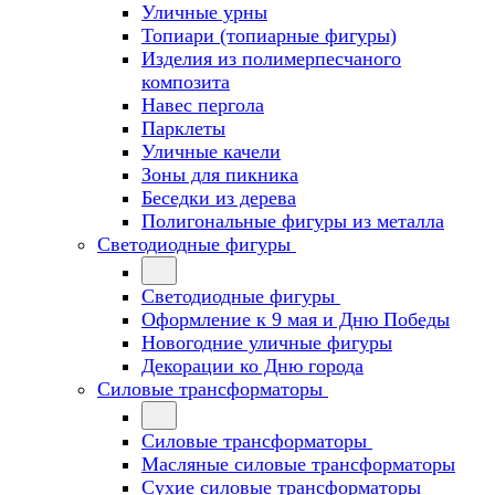
Уличные урны
Топиари (топиарные фигуры)
Изделия из полимерпесчаного
композита
Навес пергола
Парклеты
Уличные качели
Зоны для пикника
Беседки из дерева
Полигональные фигуры из металла
Светодиодные фигуры
Светодиодные фигуры
Оформление к 9 мая и Дню Победы
Новогодние уличные фигуры
Декорации ко Дню города
Силовые трансформаторы
Силовые трансформаторы
Масляные силовые трансформаторы
Сухие силовые трансформаторы