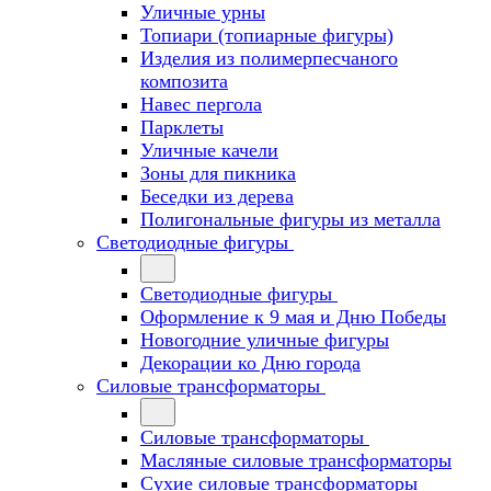
Уличные урны
Топиари (топиарные фигуры)
Изделия из полимерпесчаного
композита
Навес пергола
Парклеты
Уличные качели
Зоны для пикника
Беседки из дерева
Полигональные фигуры из металла
Светодиодные фигуры
Светодиодные фигуры
Оформление к 9 мая и Дню Победы
Новогодние уличные фигуры
Декорации ко Дню города
Силовые трансформаторы
Силовые трансформаторы
Масляные силовые трансформаторы
Сухие силовые трансформаторы