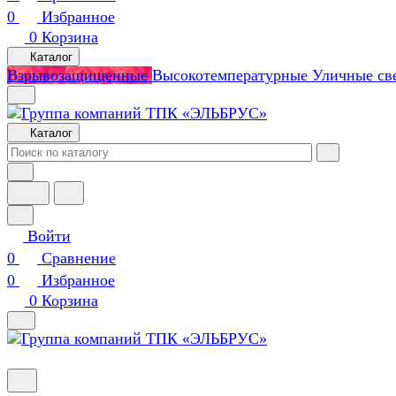
0
Избранное
0
Корзина
Каталог
Взрывозащищенные
Высокотемпературные
Уличные св
Каталог
Войти
0
Сравнение
0
Избранное
0
Корзина