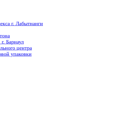
екса г. Лабытнанги
тона
г. Барнаул
льного центра
овой упаковки