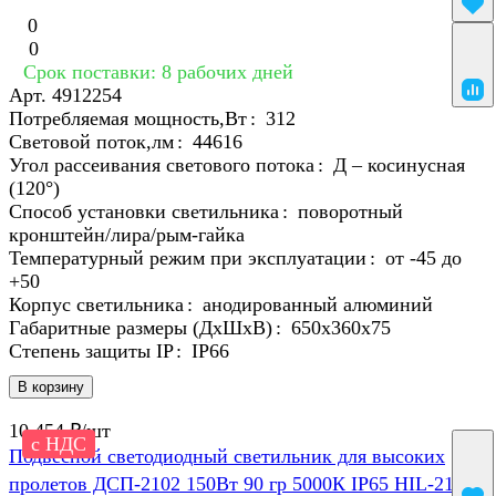
0
0
Срок поставки: 8 рабочих дней
Арт.
4912254
Потребляемая мощность,Вт
:
312
Световой поток,лм
:
44616
Угол рассеивания светового потока
:
Д – косинусная
(120°)
Способ установки светильника
:
поворотный
кронштейн/лира/рым-гайка
Температурный режим при эксплуатации
:
от -45 до
+50
Корпус светильника
:
анодированный алюминий
Габаритные размеры (ДхШхВ)
:
650х360х75
Степень защиты IP
:
IP66
В корзину
10 454 ₽/
шт
с НДС
Подвесной светодиодный светильник для высоких
пролетов ДСП-2102 150Вт 90 гр 5000К IP65 HIL-2102-