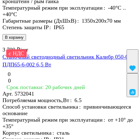
кронштейн / рым гайка
Температурный режим при эксплуатации
:
-40°С ..
+40°C
Габаритные размеры (ДхШхВ)
:
1350х200х70 мм
Степень защиты IP
:
IP65
В корзину
3 700 ₽/
шт
с НДС
Станочный светодиодный светильник Калибр 050-01
ПДП65-6-002 6,5 Вт
0
0
Срок поставки: 20 рабочих дней
Арт.
5732041
Потребляемая мощность,Вт
:
6.5
Способ установки светильника
:
привинчивающееся
основание
Температурный режим при эксплуатации
:
от +10° до
+35°
Корпус светильника
:
сталь