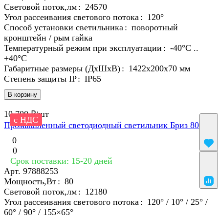
Световой поток,лм
:
24570
Угол рассеивания светового потока
:
120°
Способ установки светильника
:
поворотный
кронштейн / рым гайка
Температурный режим при эксплуатации
:
-40°С ..
+40°C
Габаритные размеры (ДхШхВ)
:
1422х200х70 мм
Степень защиты IP
:
IP65
В корзину
10 700 ₽/
шт
с НДС
Промышленный светодиодный светильник Бриз 80
0
0
Срок поставки: 15-20 дней
Арт.
97888253
Мощность,Вт
:
80
Световой поток,лм
:
12180
Угол рассеивания светового потока
:
120° / 10° / 25° /
60° / 90° / 155×65°