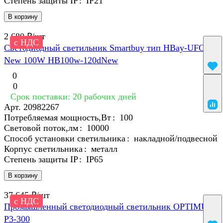
Степень защиты IP
:
IP21
В корзину
2 680 ₽/
шт
с НДС
Светодиодный светильник Smartbuy тип HBay-UFO
New 100W HB100w-120dNew
0
0
Срок поставки: 20 рабочих дней
Арт.
20982267
Потребляемая мощность,Вт
:
100
Световой поток,лм
:
10000
Способ установки светильника
:
накладной/подвесной
Корпус светильника
:
металл
Степень защиты IP
:
IP65
В корзину
37 645 ₽/
шт
с НДС
Промышленный светодиодный светильник OPTIMUS-
P3-300