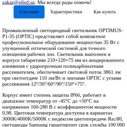
zakaz@elled.su
. Мы всегда рады помочь!
Описание
Характеристики
Как купить
Промышленный светодиодный светильник OPTIMUS-
P1-35 (OPTIC) представляет собой компактное
профессиональное оборудование мощностью 35 Вт с
улучшенной оптической системой для точного
освещения рабочих зон. Светильник выполнен в
корпусе габаритами 210×120×75 мм из анодированного
алюминия с ударопрочным поликарбонатным
рассеивателем, обеспечивает световой поток 3861 лм
при светоотдаче 110 лм/Вт и линзами OPTIC с углами
рассеивания 12°/30°/60°/90°/150°×75°.​
Корпус имеет степень защиты IP66, работает в
диапазоне температур от -45°C до +50°C на
напряжении 160-280 В с коэффициентом мощности
0,98. Цветовая температура доступна в вариантах
3000K/4000K/5000K с индексом цветопередачи Ra≥80,
светодиоды Samsung гарантируют срок службы 100 000