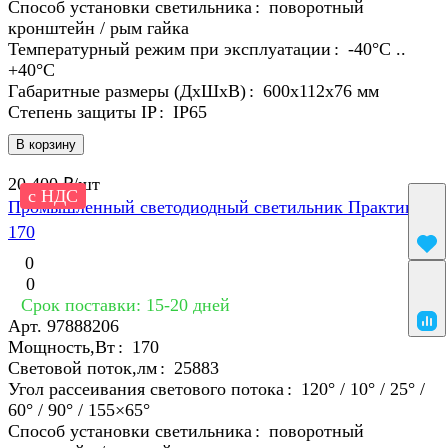
Способ установки светильника
:
поворотный
кронштейн / рым гайка
Температурный режим при эксплуатации
:
-40°С ..
+40°C
Габаритные размеры (ДхШхВ)
:
600х112х76 мм
Степень защиты IP
:
IP65
В корзину
20 400 ₽/
шт
с НДС
Промышленный светодиодный светильник Практик
170
0
0
Срок поставки: 15-20 дней
Арт.
97888206
Мощность,Вт
:
170
Световой поток,лм
:
25883
Угол рассеивания светового потока
:
120° / 10° / 25° /
60° / 90° / 155×65°
Способ установки светильника
:
поворотный