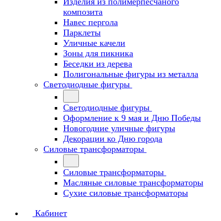
Изделия из полимерпесчаного
композита
Навес пергола
Парклеты
Уличные качели
Зоны для пикника
Беседки из дерева
Полигональные фигуры из металла
Светодиодные фигуры
Светодиодные фигуры
Оформление к 9 мая и Дню Победы
Новогодние уличные фигуры
Декорации ко Дню города
Силовые трансформаторы
Силовые трансформаторы
Масляные силовые трансформаторы
Сухие силовые трансформаторы
Кабинет