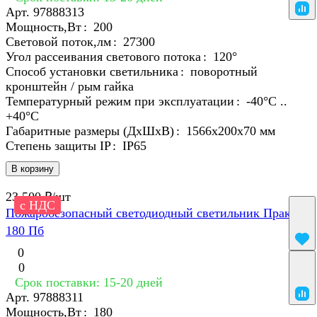
Арт.
97888313
Мощность,Вт
:
200
Световой поток,лм
:
27300
Угол рассеивания светового потока
:
120°
Способ установки светильника
:
поворотный
кронштейн / рым гайка
Температурный режим при эксплуатации
:
-40°С ..
+40°C
Габаритные размеры (ДхШхВ)
:
1566х200х70 мм
Степень защиты IP
:
IP65
В корзину
23 500 ₽/
шт
с НДС
Пожаробезопасный светодиодный светильник Практик
180 Пб
0
0
Срок поставки: 15-20 дней
Арт.
97888311
Мощность,Вт
:
180