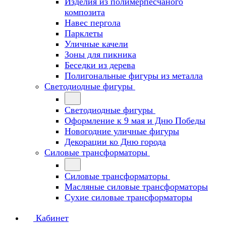
Изделия из полимерпесчаного
композита
Навес пергола
Парклеты
Уличные качели
Зоны для пикника
Беседки из дерева
Полигональные фигуры из металла
Светодиодные фигуры
Светодиодные фигуры
Оформление к 9 мая и Дню Победы
Новогодние уличные фигуры
Декорации ко Дню города
Силовые трансформаторы
Силовые трансформаторы
Масляные силовые трансформаторы
Сухие силовые трансформаторы
Кабинет