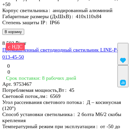
+50
Корпус светильника
:
анодированный алюминий
Габаритные размеры (ДхШхВ)
:
410х110х84
Степень защиты IP
:
IP66
В корзину
8 593 ₽/
шт
с НДС
Промышленный светодиодный светильник LINE-P-R-
013-45-50
0
0
Срок поставки: 8 рабочих дней
Арт.
9753467
Потребляемая мощность,Вт
:
45
Световой поток,лм
:
6569
Угол рассеивания светового потока
:
Д – косинусная
(120°)
Способ установки светильника
:
2 болта М6/2 скобы
крепления
Температурный режим при эксплуатации
:
от -50 до