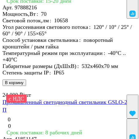
Срок поставки: 15-20 дней
Арт.
97888216
Мощность,Вт
:
70
Световой поток,лм
:
10658
Угол рассеивания светового потока
:
120° / 10° / 25° /
60° / 90° / 155×65°
Способ установки светильника
:
поворотный
кронштейн / рым гайка
Температурный режим при эксплуатации
:
-40°С ..
+40°C
Габаритные размеры (ДхШхВ)
:
532х460х70 мм
Степень защиты IP
:
IP65
В корзину
24 000 ₽/
шт
с НДС
Промышленный светодиодный светильник GSLO-200
П
0
0
Срок поставки: 8 рабочих дней