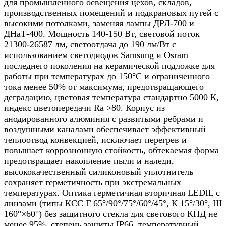
для промышленного освещения цехов, складов,
производственных помещений и подкрановых путей с
высокими потолками, заменяя лампы ДРЛ-700 и
ДНаТ-400. Мощность 140-150 Вт, световой поток
21300-26587 лм, светоотдача до 190 лм/Вт с
использованием светодиодов Samsung и Osram
последнего поколения на керамической подложке для
работы при температурах до 150°C и ограниченного
тока менее 50% от максимума, предотвращающего
деградацию, цветовая температура стандартно 5000 К,
индекс цветопередачи Ra >80. Корпус из
анодированного алюминия с развитыми ребрами и
воздушными каналами обеспечивает эффективный
теплоотвод конвекцией, исключает перегрев и
повышает коррозионную стойкость, обтекаемая форма
предотвращает накопление пыли и наледи,
высококачественный силиконовый уплотнитель
сохраняет герметичность при экстремальных
температурах. Оптика герметичная вторичная LEDIL с
линзами (типы КСС Г 65°/90°/75°/60°/45°, К 15°/30°, Ш
160°×60°) без защитного стекла для светового КПД не
менее 95%, степень защиты IP66, температурный