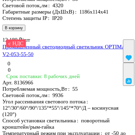
Световой поток,лм
:
4320
Габаритные размеры (ДхШхВ)
:
1186х114х41
Степень защиты IP
:
IP20
В корзину
12 180 ₽/
шт
с НДС
Промышленный светодиодный светильник OPTIMA-P-
V2-053-55-50
0
0
Срок поставки: 8 рабочих дней
Арт.
8136966
Потребляемая мощность,Вт
:
55
Световой поток,лм
:
9936
Угол рассеивания светового потока
:
12°/30°/60°/90°/135°*55°/145°*70°/Д – косинусная
(120°)
Способ установки светильника
:
поворотный
кронштейн/рым-гайка
Температурный режим при эксплуатации
:
от -50 до