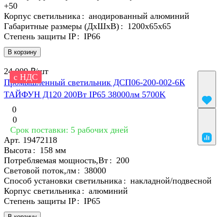
+50
Корпус светильника
:
анодированный алюминий
Габаритные размеры (ДхШхВ)
:
1200х65х65
Степень защиты IP
:
IP66
В корзину
24 009 ₽/
шт
с НДС
Промышленный светильник ДСП06-200-002-6К
ТАЙФУН Д120 200Вт IP65 38000лм 5700K
0
0
Срок поставки: 5 рабочих дней
Арт.
19472118
Высота
:
158 мм
Потребляемая мощность,Вт
:
200
Световой поток,лм
:
38000
Способ установки светильника
:
накладной/подвесной
Корпус светильника
:
алюминий
Степень защиты IP
:
IP65
В корзину