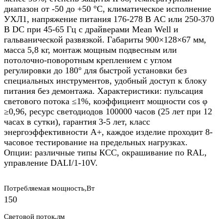
диапазон от -50 до +50 °C, климатическое исполнение
УХЛ1, напряжение питания 176-278 В AC или 250-370
В DC при 45-65 Гц с драйверами Mean Well и
гальванической развязкой. Габариты 900×128×67 мм,
масса 5,8 кг, монтаж мощным подвесным или
потолочно-поворотным креплением с углом
регулировки до 180° для быстрой установки без
специальных инструментов, удобный доступ к блоку
питания без демонтажа. Характеристики: пульсация
светового потока ≤1%, коэффициент мощности cos φ
≥0,96, ресурс светодиодов 100000 часов (25 лет при 12
часах в сутки), гарантия 3-5 лет, класс
энергоэффективности A+, каждое изделие проходит 8-
часовое тестирование на предельных нагрузках.
Опции: различные типы КСС, окрашивание по RAL,
управление DALI/1-10V.
Потребляемая мощность,Вт
150
Световой поток,лм