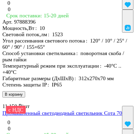
0
0
Срок поставки: 15-20 дней
Арт.
97888396
Мощность,Вт
:
10
Световой поток,лм
:
1523
Угол рассеивания светового потока
:
120° / 10° / 25° /
60° / 90° / 155×65°
Способ установки светильника
:
поворотная скоба /
рым гайки
Температурный режим при эксплуатации
:
-40°С ..
+40°C
Габаритные размеры (ДхШхВ)
:
312х270х70 мм
Степень защиты IP
:
IP65
В корзину
11 150 ₽/
шт
с НДС
Промышленный светодиодный светильник Сота 70
0
0