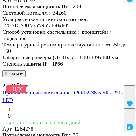
Арт.
41851147
Потребляемая мощность,Вт
:
200
Световой поток,лм
:
34260
Угол рассеивания светового потока
:
120°/15°/30°/65°/95°/160х60°
Способ установки светильника
:
кронштейн /
подвесное
Температурный режим при эксплуатации
:
от -50 до
+50
Габаритные размеры (ДхШхВ)
:
800х139х100 мм
Степень защиты IP
:
IP66
В корзину
2 158 ₽/
шт
с НДС
Промышленный светильник DPO-02-36-6.5K-IP20-
LED
0
0
Срок поставки: 5 рабочих дней
Арт.
1284278
Потребляемая мощность,Вт
:
36