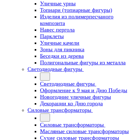
Уличные урны
Топиари (топиарные фигуры)
Изделия из полимерпесчаного
композита
Навес пергола
Парклеты
Уличные качели
Зоны для пикника
Беседки из дерева
Полигональные фигуры из металла
Светодиодные фигуры
Светодиодные фигуры
Оформление к 9 мая и Дню Победы
Новогодние уличные фигуры
Декорации ко Дню города
Силовые трансформаторы
Силовые трансформаторы
Масляные силовые трансформаторы
Сухие силовые трансформаторы