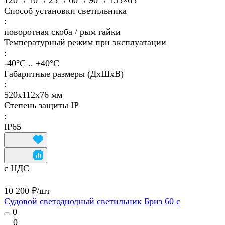
120° / 10° / 25° / 60° / 90° / 155×65°
Способ установки светильника
:
поворотная скоба / рым гайки
Температурный режим при эксплуатации
:
-40°С .. +40°C
Габаритные размеры (ДхШхВ)
:
520х112х76 мм
Степень защиты IP
:
IP65
с НДС
10 200 ₽/
шт
Судовой светодиодный светильник Бриз 60 с
0
0