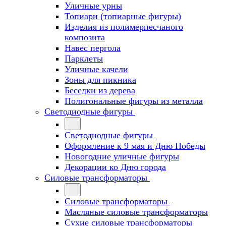
Уличные урны
Топиари (топиарные фигуры)
Изделия из полимерпесчаного
композита
Навес пергола
Парклеты
Уличные качели
Зоны для пикника
Беседки из дерева
Полигональные фигуры из металла
Светодиодные фигуры
Светодиодные фигуры
Оформление к 9 мая и Дню Победы
Новогодние уличные фигуры
Декорации ко Дню города
Силовые трансформаторы
Силовые трансформаторы
Масляные силовые трансформаторы
Сухие силовые трансформаторы