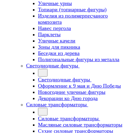
Уличные урны
Топиари (топиарные фигуры)
Изделия из полимерпесчаного
композита
Навес пергола
Парклеты
Уличные качели
Зоны для пикника
Беседки из дерева
Полигональные фигуры из металла
Светодиодные фигуры
Светодиодные фигуры
Оформление к 9 мая и Дню Победы
Новогодние уличные фигуры
Декорации ко Дню города
Силовые трансформаторы
Силовые трансформаторы
Масляные силовые трансформаторы
Сухие силовые трансформаторы