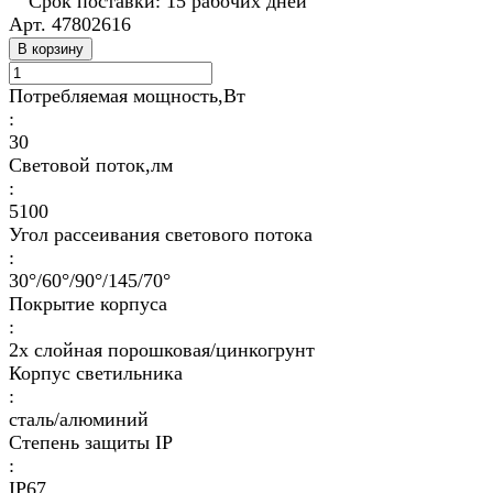
Срок поставки: 15 рабочих дней
Арт.
47802616
В корзину
Потребляемая мощность,Вт
:
30
Световой поток,лм
:
5100
Угол рассеивания светового потока
:
30°/60°/90°/145/70°
Покрытие корпуса
:
2х слойная порошковая/цинкогрунт
Корпус светильника
:
сталь/алюминий
Степень защиты IP
:
IP67