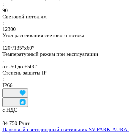
:
90
Световой поток,лм
:
12300
Угол рассеивания светового потока
:
120°/135°х60°
Температурный режим при эксплуатации
:
от -50 до +50С°
Степень защиты IP
:
IP66
с НДС
84 750 ₽/
шт
Парковый светодиодный светильник SV-PARK-AURA-