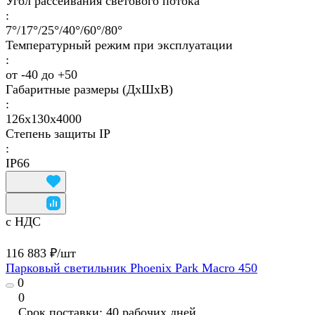
Угол рассеивания светового потока
:
7°/17°/25°/40°/60°/80°
Температурный режим при эксплуатации
:
от -40 до +50
Габаритные размеры (ДхШхВ)
:
126х130х4000
Степень защиты IP
:
IP66
с НДС
116 883 ₽/
шт
Парковый светильник Phoenix Park Macro 450
0
0
Срок поставки: 40 рабочих дней