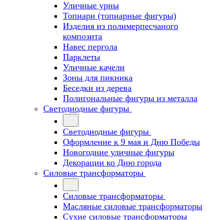
Уличные урны
Топиари (топиарные фигуры)
Изделия из полимерпесчаного
композита
Навес пергола
Парклеты
Уличные качели
Зоны для пикника
Беседки из дерева
Полигональные фигуры из металла
Светодиодные фигуры
Светодиодные фигуры
Оформление к 9 мая и Дню Победы
Новогодние уличные фигуры
Декорации ко Дню города
Силовые трансформаторы
Силовые трансформаторы
Масляные силовые трансформаторы
Сухие силовые трансформаторы