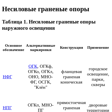
Несиловые граненые опоры
Таблица 1. Несиловые граненые опоры
наружного освещения
Основное
Альтернативные
Конструкция
Применение
обозначение
маркировки
ОГК
, ОГКф,
городское
ОГКо, ОГКл,
фланцевая
освещение,
НФГ
ОНО, МНО-
граненая
парки,
ФГ, ОСГК,
коническая
скверы
"Клён"
прямостоечная
ОГКп, МНО-
дворовые
НПГ
граненая
ПГ
территории