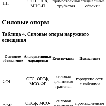
ОТП, ОПп,
прямостоечная
специальные
НП
МНО-П
трубчатая
объекты
Силовые опоры
Таблица 4. Силовые опоры наружного
освещения
Основное
Альтернативные
Конструкция
Применение
обозначение
маркировки
силовая
ОГС, ОГСф,
городские сети
СФГ
фланцевая
МСО-ФГ
с кабелями
граненая
силовая
ОКСф, МСО-
промышленные
СФК
фланцевая