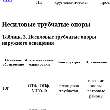
ПК
круглоконическая
прое
Несиловые трубчатые опоры
Таблица 3. Несиловые трубчатые опоры
наружного освещения
Основное
Альтернативные
Конструкция
Применение
обозначение
маркировки
высокие
ОТФ, ОПф,
фланцевая
опоры,
НФ
МНО-Ф
трубчатая
ветровые
районы