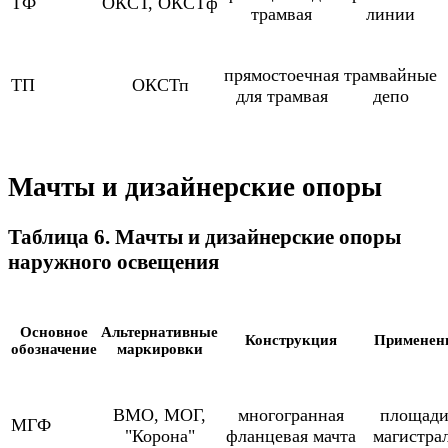
ТФ
ОКСТ, ОКСТф
трамвая
линии
прямостоечная
трамвайные
ТП
ОКСТп
для трамвая
депо
Мачты и дизайнерские опоры
Таблица 6. Мачты и дизайнерские опоры
наружного освещения
Основное
Альтернативные
Конструкция
Применен
обозначение
маркировки
ВМО, МОГ,
многогранная
площади
МГФ
"Корона"
фланцевая мачта
магистра