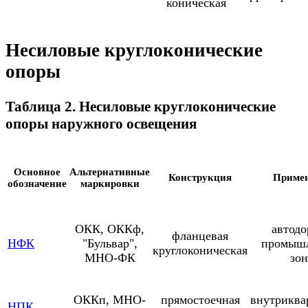
коническая
Несиловые круглоконические
опоры
Таблица 2. Несиловые круглоконические
опоры наружного освещения
Основное
Альтернативные
Конструкция
Приме
обозначение
маркировки
ОКК, ОККф,
автодо
фланцевая
НФК
"Бульвар",
промыш
круглоконическая
МНО-ФК
зо
ОККп, МНО-
прямостоечная
внутриква
НПК