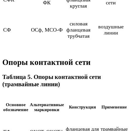
ФК
сети
круглая
силовая
воздушные
СФ
ОСф, МСО-Ф
фланцевая
линии
трубчатая
Опоры контактной сети
Таблица 5. Опоры контактной сети
(трамвайные линии)
Основное
Альтернативные
Конструкция
Применение
обозначение
маркировки
фланцевая для
трамвайные