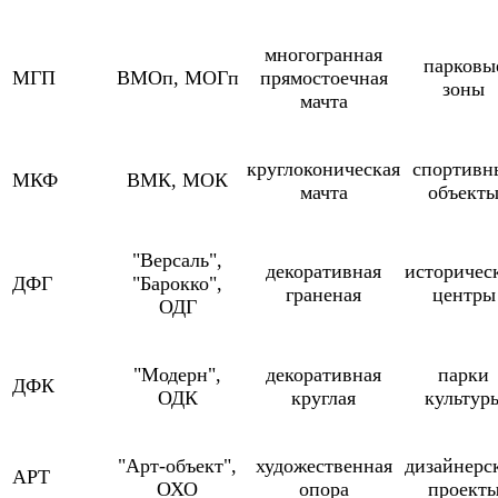
многогранная
парковы
МГП
ВМОп, МОГп
прямостоечная
зоны
мачта
круглоконическая
спортивн
МКФ
ВМК, МОК
мачта
объект
"Версаль",
декоративная
историчес
ДФГ
"Барокко",
граненая
центры
ОДГ
"Модерн",
декоративная
парки
ДФК
ОДК
круглая
культур
"Арт-объект",
художественная
дизайнерс
АРТ
ОХО
опора
проект