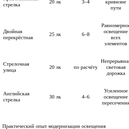
20 лк
3–4
кривизне
стрелка
пути
Равномерно
Двойная
освещение
25 лк
6–8
перекрёстная
всех
элементов
Непрерывна
Стрелочная
20 лк
по расчёту
световая
улица
дорожка
Усиленное
Английская
30 лк
4–6
освещение
стрелка
пересечени
Практический опыт модернизации освещения