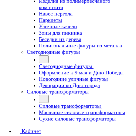
Изделия из полимерпесчаного
композита
Навес пергола
Парклеты
Уличные качели
Зоны для пикника
Беседки из дерева
Полигональные фигуры из металла
Светодиодные фигуры
Светодиодные фигуры
Оформление к 9 мая и Дню Победы
Новогодние уличные фигуры
Декорации ко Дню города
Силовые трансформаторы
Силовые трансформаторы
Масляные силовые трансформаторы
Сухие силовые трансформаторы
Кабинет