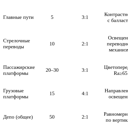
Контрастн
Главные пути
5
3:1
с баллас
Освещен
Стрелочные
10
2:1
переводн
переводы
механиз
Пассажирские
Цветопере
20–30
3:1
платформы
Ra≥65
Грузовые
Направле
15
4:1
платформы
освещен
Равномерн
Депо (общее)
50
2:1
по вертик