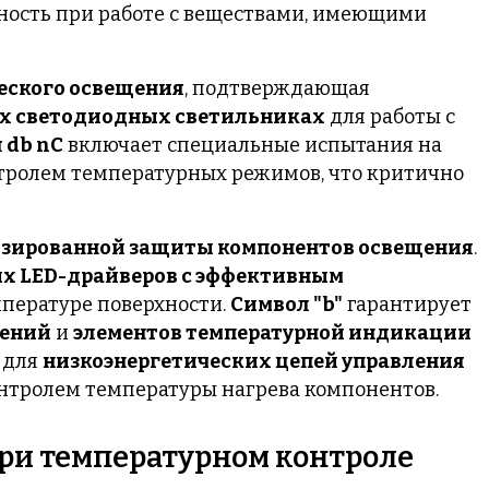
ость при работе с веществами, имеющими
еского освещения
, подтверждающая
 светодиодных светильниках
для работы с
 db nC
включает специальные испытания на
нтролем температурных режимов, что критично
зированной защиты компонентов освещения
.
 LED-драйверов с эффективным
мпературе поверхности.
Символ "b"
гарантирует
нений
и
элементов температурной индикации
 для
низкоэнергетических цепей управления
контролем температуры нагрева компонентов.
ри температурном контроле