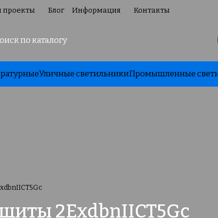
 проекты
Блог
Информация
Контакты
ратурные
Уличные светильники
Промышленные свет
xdbnIICT5Gc
щиты 2ExdbnIICT5Gc