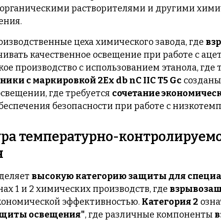
, органическими растворителями и другими хим
ения.
оизводственные цеха химического завода, где
вз
ивать качественное освещение при работе с аце
ое производство с использованием этанола, гд
ики с маркировкой 2Ex db nC IIC T5 Gc
созданы
свещении, где требуется
сочетание экономическ
беспечения безопасности при работе с низкоте
ра температурно-контролируем
я
деляет
высокую категорию защиты для специ
нах 1 и 2 химических производств, где
взрывоза
кономической эффективностью.
Категория 2
озна
ащиты освещения"
, где различные компоненты
в