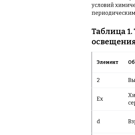
условий химиче
периодическим
Таблица 1
освещени
Элемент
Об
2
Вы
Хи
Ex
се
d
Вз