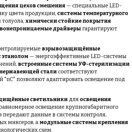
ещения цехов смешения
— специальные LED-
ку цвета продукции,
системы температурного
 толуола,
химически стойкие покрытия
вонепроницаемые драйверы
гарантируют
онтролируемые
взрывозащищённые
с этанолом
— энергоэффективные LED-системы
чений,
встроенные системы УФ-стерилизации
 нержавеющей стали
соответствуют
й "nC" позволяют адаптировать освещение под
щищённые светильники
для
освещения
равномерное освещение крупногабаритного
в передают данные в системы контроля,
х миксеров, а
модульные системы крепления
нологических схем.