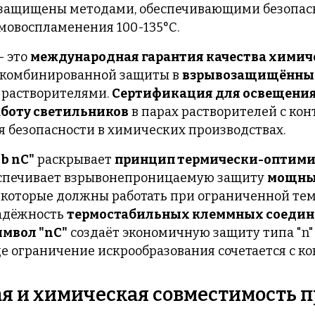
защищены методами, обеспечивающими безопасн
мовоспламенения 100-135°C.
 это
международная гарантия качества химич
 комбинированной защиты в
взрывозащищённых
 растворителями.
Сертификация для освещения
боту светильников
в парах растворителей с ко
я безопасности в химических производствах.
b nC"
раскрывает
принцип термически-оптими
спечивает взрывонепроницаемую защиту
мощных
, которые должны работать при ограниченной те
адёжность
термостабильных клеммных соеди
имвол "nC"
создаёт экономичную защиту типа "n"
где ограничение искрообразования сочетается с 
я и химическая совместимость п