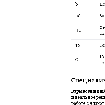
b
По
nC
За
Хи
IIC
со
T5
Те
Но
Gc
зо
Специали
Взрывозащищён
идеальное реш
работе с низк