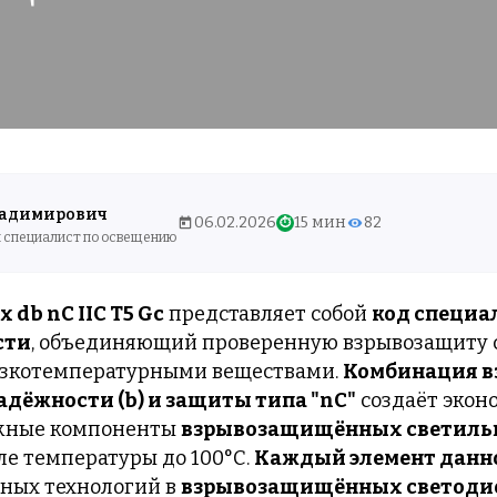
ладимирович
06.02.2026
15 мин
82
⏱
 специалист по освещению
 db nC IIC T5 Gc
представляет собой
код специа
сти
, объединяющий проверенную взрывозащиту
низкотемпературными веществами.
Комбинация в
дёжности (b) и защиты типа "nC"
создаёт экон
жные компоненты
взрывозащищённых светиль
ле температуры до 100°C.
Каждый элемент данн
ных технологий в
взрывозащищённых светоди