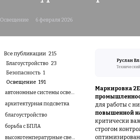
Освещение
6 февраля 2026
Все публикации
215
Руслан В
Благоустройство
23
Технический
Безопасность
1
Освещение
191
Маркировка 2Ex
автономные системы освещения
промышленно
архитектурная подсветка
для работы с 
повышенной на
благоустройство
критически ва
борьба с БПЛА
строгом контро
оптимизирован
высокотемпературные светильники