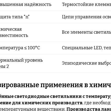
вышенная надёжность
Термостойкие клемм
щита типа "n"
Цепи управления ос
мическая
Все элементы светил
вместимость
мпература ≤ 100°C
Специальные LED, те
рмальный уровень
Эпизодические выбр
ны 2
зированные применения в хими
ные светодиодные светильники с температу
ение для химических производств
, где необх
отемпературными веществами.
Производства лак