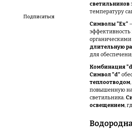
светильников
температуру са
Подписаться
Символы "Ex"
—
эффективность
органическими
длительную ра
для обеспечени
Комбинация "d
Символ "d"
обе
теплоотводом
повышенную н
светильника.
С
освещением
, 
Водородна