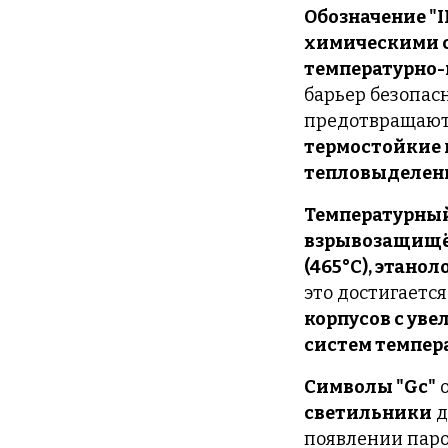
Обозначение "I
химическими 
температурно-
барьер безопас
предотвращают
термостойкие
тепловыделени
Температурный
взрывозащищё
(465°C), этанол
это достигает
корпусов с ув
систем темпер
Символы "Gc"
о
светильники
д
появлении паро