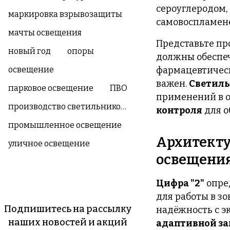
сероуглеродом
маркировка взрывозащиты
самовоспламен
мачты освещения
Представьте пр
новый год
опоры
должны обеспеч
освещение
фармацевтическ
важен.
Светильн
парковое освещение
ПВО
применений в о
производство светильников Phoenix
контроля
для о
промышленное освещение
Архитекту
уличное освещение
освещени
Цифра "2"
опре
для работы в зо
Подпишитесь на рассылку
надёжность с э
наших новостей и акций
адаптивной з