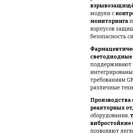
взрывозащищё
модули с
контр
мониторинга
п
корпусов защищ
безопасность с
Фармацевтиче
светодиодные
поддерживают 
интегрированы 
требованиям GM
различные техн
Производства 
реакторных о
оборудования,
вибростойкие
позволяют легк