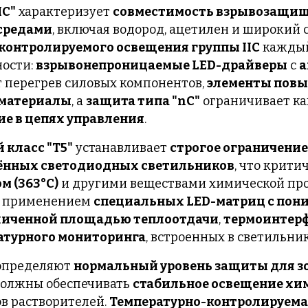
IC"
характеризует
совместимость взрывозащищ
средами
, включая водород, ацетилен и широкий
контролируемого освещения группы IIC
каждый
ности:
взрывонепроницаемые LED-драйверы
с
а
 перегрев силовых компонентов,
элементы пов
 материалы
, а
защита типа "nC"
ограничивает ка
е в цепях управления
.
 класс "T5"
устанавливает
строгое ограничение 
нных светодиодных светильников
, что крити
ом (363°C)
и другими веществами химической п
ся применением
специальных LED-матриц с по
еличенной площадью теплоотдачи
,
термоинтер
атурного мониторинга
, встроенных в светильни
пределяют
нормальный уровень защиты для з
олжны обеспечивать
стабильное освещение хи
в растворителей.
Температурно-контролируема