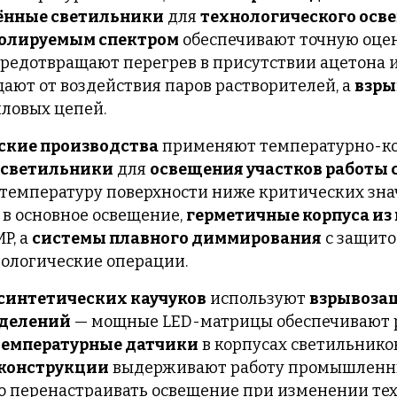
нные светильники
для
технологического осв
олируемым спектром
обеспечивают точную оцен
редотвращают перегрев в присутствии ацетона и
ают от воздействия паров растворителей, а
взры
иловых цепей.
ские производства
применяют температурно-к
 светильники
для
освещения участков работы 
температуру поверхности ниже критических зна
в основное освещение,
герметичные корпуса из
P, а
системы плавного диммирования
с защито
ологические операции.
синтетических каучуков
используют
взрывоза
тделений
— мощные LED-матрицы обеспечивают 
температурные датчики
в корпусах светильнико
 конструкции
выдерживают работу промышленны
о перенастраивать освещение при изменении тех