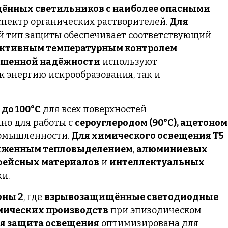
ённых светильников с наиболее опасными
 спектр органических растворителей.
Для
 тип защиты обеспечивает соответствующий
ктивным температурным контролем
ышенной надёжности
используют
к энергию искрообразования, так и
до 100°C
для всех поверхностей
чно для работы с
сероуглеродом (90°C), ацетоном
ромышленности.
Для химического освещения T5
ниженным тепловыделением
,
алюминиевых
фейсных материалов
и
интеллектуальных
ки.
оны 2
, где
взрывозащищённые светодиодные
мических производств
при эпизодическом
я защита освещения
оптимизирована для