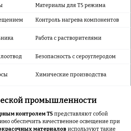
ы
Материалы для T5 режима
вещением
Контроль нагрева компонентов
ьника
Работа с растворителями
плоотвод
Безопасность с сероуглеродом
осы
Химические производства
ческой промышленности
рным контролем T5
представляют собой
одимо обеспечить качественное освещение при
окрасочных материалов
используют такие