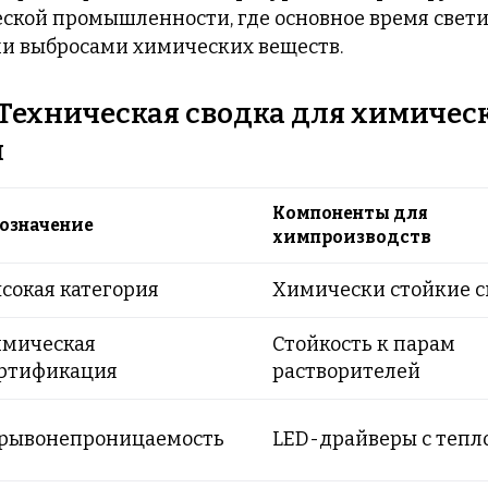
ской промышленности, где основное время свети
и выбросами химических веществ.
. Техническая сводка для химиче
я
Компоненты для
означение
химпроизводств
сокая категория
Химически стойкие 
мическая
Стойкость к парам
ртификация
растворителей
рывонепроницаемость
LED-драйверы с тепл