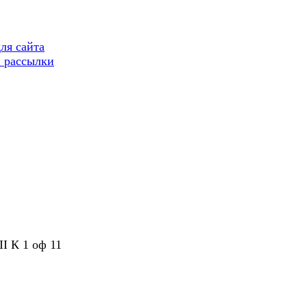
ля сайта
 рассылки
II К 1 оф 11