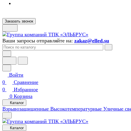
Заказать звонок
Ваши запросы отправляйте на:
zakaz@elled.su
Войти
0
Сравнение
0
Избранное
0
Корзина
Каталог
Взрывозащищенные
Высокотемпературные
Уличные св
Каталог