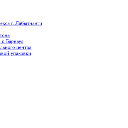
екса г. Лабытнанги
тона
г. Барнаул
льного центра
овой упаковки