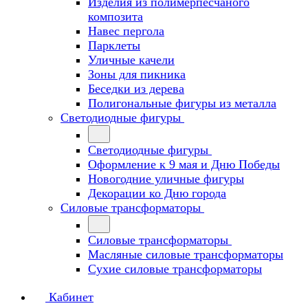
Изделия из полимерпесчаного
композита
Навес пергола
Парклеты
Уличные качели
Зоны для пикника
Беседки из дерева
Полигональные фигуры из металла
Светодиодные фигуры
Светодиодные фигуры
Оформление к 9 мая и Дню Победы
Новогодние уличные фигуры
Декорации ко Дню города
Силовые трансформаторы
Силовые трансформаторы
Масляные силовые трансформаторы
Сухие силовые трансформаторы
Кабинет