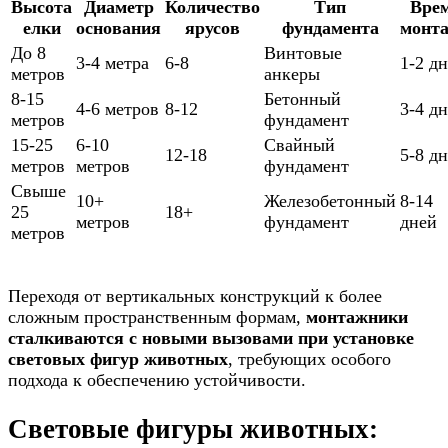
Высота
Диаметр
Количество
Тип
Вре
елки
основания
ярусов
фундамента
монт
До 8
Винтовые
3-4 метра
6-8
1-2 дн
метров
анкеры
8-15
Бетонный
4-6 метров
8-12
3-4 дн
метров
фундамент
15-25
6-10
Свайный
12-18
5-8 д
метров
метров
фундамент
Свыше
10+
Железобетонный
8-14
25
18+
метров
фундамент
дней
метров
Переходя от вертикальных конструкций к более
сложным пространственным формам,
монтажники
сталкиваются с новыми вызовами при установке
световых фигур животных
, требующих особого
подхода к обеспечению устойчивости.
Световые фигуры животных: