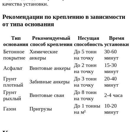
качества установки.
Рекомендации по креплению в зависимости
от типа основания
Тип
Рекомендуемый
Несущая
Время
основания
способ крепления
способность
установки
Бетонное
Химические
До 5 тонн
30-60
покрытие
анкеры
на точку
минут
До 2 тонн
15-30
Асфальт
Винтовые анкеры
на точку
минут
Грунт
До 3 тонн
20-40
Забивные анкеры
плотный
на точку
минут
Грунт
До 8 тонн
Винтовые сваи
2-4 часа
рыхлый
на точку
До 1 тонны
10-20
Газон
Пригрузы
на м²
минут