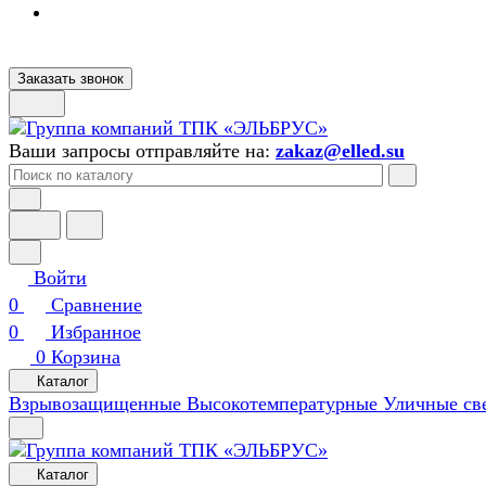
Заказать звонок
Ваши запросы отправляйте на:
zakaz@elled.su
Войти
0
Сравнение
0
Избранное
0
Корзина
Каталог
Взрывозащищенные
Высокотемпературные
Уличные св
Каталог