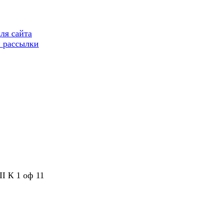
ля сайта
 рассылки
II К 1 оф 11