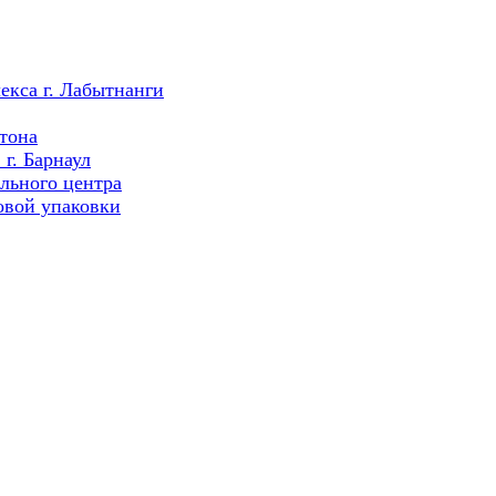
екса г. Лабытнанги
тона
г. Барнаул
льного центра
овой упаковки