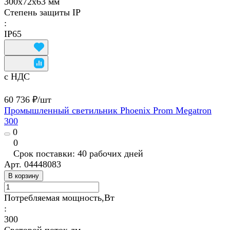
300х72х63 мм
Степень защиты IP
:
IP65
с НДС
60 736 ₽/
шт
Промышленный светильник Phoenix Prom Megatron
300
0
0
Срок поставки: 40 рабочих дней
Арт.
04448083
В корзину
Потребляемая мощность,Вт
:
300