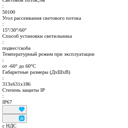
Световой поток,лм
:
50100
Угол рассеивания светового потока
:
15°/30°/60°
Способ установки светильника
:
подвес/скоба
Температурный режим при эксплуатации
:
от -60° до 60°C
Габаритные размеры (ДхШхВ)
:
313x631x186
Степень защиты IP
:
IP67
с НДС