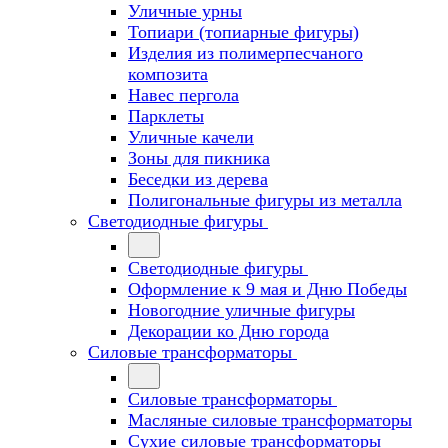
Уличные урны
Топиари (топиарные фигуры)
Изделия из полимерпесчаного
композита
Навес пергола
Парклеты
Уличные качели
Зоны для пикника
Беседки из дерева
Полигональные фигуры из металла
Светодиодные фигуры
Светодиодные фигуры
Оформление к 9 мая и Дню Победы
Новогодние уличные фигуры
Декорации ко Дню города
Силовые трансформаторы
Силовые трансформаторы
Масляные силовые трансформаторы
Сухие силовые трансформаторы